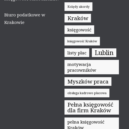
Kolędy akordy
Biuro podatkowe w
Kraków
Krakowie
księgowość
księgowość Kraków
Lublin
listy płac
motywacja
pracowników
Myszków praca
obsługa kadrowo płacowa
Pełna księgowość
dla firm Kraków
pełna księgowość
Kraków