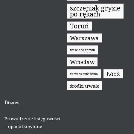
szczeniak gryzie
po rękach
Toruń
Warszawa
wesele w zamku
Wrocław
Łódź
zarządzanie firmą
środki trwałe
Biznes
Prowadzenie księgowości
– opodatkowanie