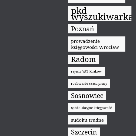
pkd
wyszukiwarka
Poznań
prowadzenie
księgowości Wrocław
Radom
rejestr VAT Kraków
rozliczanie czasu pracy
Sosnowiec
spółki akcyjne księgowość
sudoku trudne
Szczecin