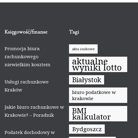
Księgowość/finanse
Tagi
Promocja biura
akta osobowe
rachunkowego
aktualne
niewielkim kosztem
wyniki lotto
Białystok
Usługi rachunkowe
Kraków
biuro podatkowe w
krakowie
Jakie biuro rachunkowe w
BMI
kalkulator
Krakowie? – Poradnik
Bydgoszcz
Podatek dochodowy w