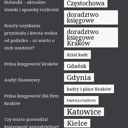
Częstochowa
Holandii – aktualne
stawki i sposoby rozliczeń
doradztwo
księgowe
Koszty uzyskania
doradztwo
przychodu i kwota wolna
księgowe
od podatku – co warto o
Kraków
nich wiedzieć?
dział kadr
Pełna księgowość Kraków
Gdańsk
Gdynia
Audyt finansowy
kadry i płace Kraków
Pełna księgowość dla firm
kapitał początkowy
Kraków
Katowice
Czy warto prowadzić
Kielce
księgowość samodzielnie?