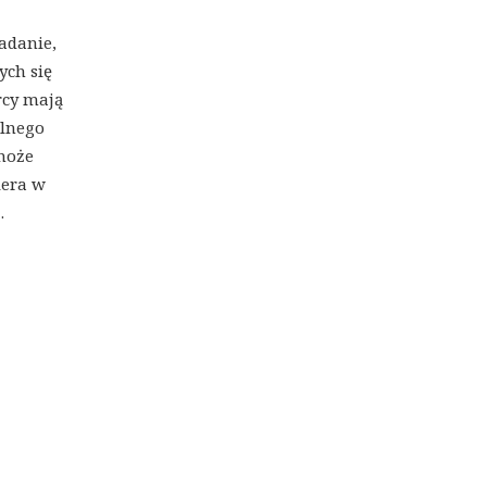
adanie,
ych się
rcy mają
alnego
może
iera w
…