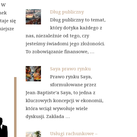
. W
Dług publiczny
nek
Dług publiczny to temat,
aje się
który dotyka każdego z
niejsze
nas, niezależnie od tego, czy
jesteśmy świadomi jego złożoności.
To zobowiązanie finansowe, …
Saya prawo rynku
Prawo rynku Saya,
sformułowane przez
Jean-Baptiste’a Saya, to jedna z
kluczowych koncepcji w ekonomii,
która wciąż wywołuje wiele
dyskusji. Zakłada …
Usługi rachunkowe –