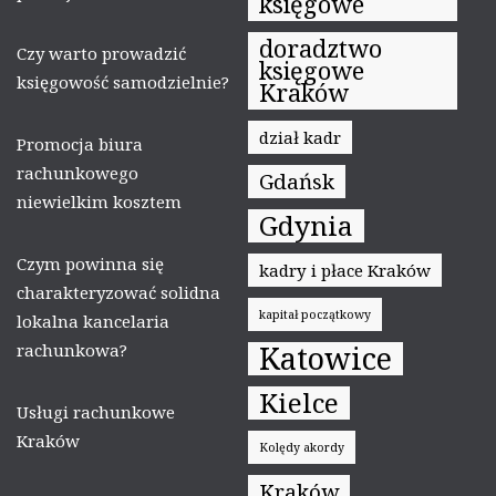
księgowe
doradztwo
Czy warto prowadzić
księgowe
księgowość samodzielnie?
Kraków
dział kadr
Promocja biura
rachunkowego
Gdańsk
niewielkim kosztem
Gdynia
Czym powinna się
kadry i płace Kraków
charakteryzować solidna
kapitał początkowy
lokalna kancelaria
Katowice
rachunkowa?
Kielce
Usługi rachunkowe
Kraków
Kolędy akordy
Kraków