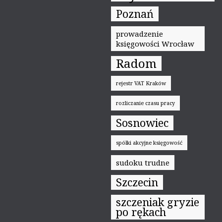
Poznań
prowadzenie
księgowości Wrocław
Radom
rejestr VAT Kraków
rozliczanie czasu pracy
Sosnowiec
spółki akcyjne księgowość
sudoku trudne
Szczecin
szczeniak gryzie
po rękach