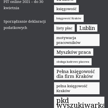
PIT online 2021 – do 30
kwietnia
księgowość
księgowość Kraków
Sporządzanie deklaracji
Lublin
podatkowych
listy płac
motywacja
pracowników
Myszków praca
obsługa kadrowo płacowa
Pełna księgowość
dla firm Kraków
pełna księgowość
Kraków
pkd
wyszukiwarka