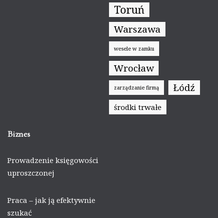
Toruń
Warszawa
wesele w zamku
Wrocław
Łódź
zarządzanie firmą
środki trwałe
Biznes
Prowadzenie księgowości
uproszczonej
Praca – jak ją efektywnie
szukać