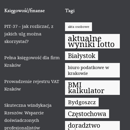
Księgowość/finanse
Tagi
PIT-37 – jak rozliczać, z
akta osobowe
jakich ulg można
aktualne
skorzystać?
wyniki lotto
Białystok
Pełna księgowość dla firm
Kraków
biuro podatkowe w
krakowie
Prowadzenie rejestru VAT
BMI
kalkulator
Kraków
Bydgoszcz
Skuteczna windykacja
Częstochowa
Rzeszów. Wsparcie
doświadczonych
doradztwo
profesjonalistów