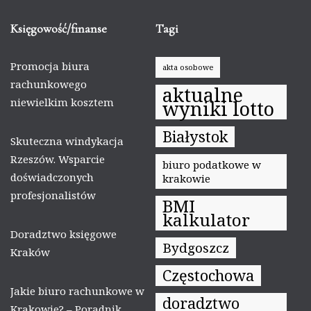
Księgowość/finanse
Tagi
Promocja biura
akta osobowe
rachunkowego
aktualne
niewielkim kosztem
wyniki lotto
Białystok
Skuteczna windykacja
Rzeszów. Wsparcie
biuro podatkowe w
doświadczonych
krakowie
profesjonalistów
BMI
kalkulator
Doradztwo księgowe
Bydgoszcz
Kraków
Częstochowa
Jakie biuro rachunkowe w
doradztwo
Krakowie? – Poradnik