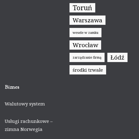
Toruń
Warszawa
wesele w zamku
Wrocław
Łódź
zarządzanie firmą
środki trwałe
Biznes
Walutowy system
Usługi rachunkowe –
zimna Norwegia