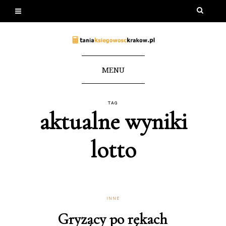
MENU
TAG
aktualne wyniki
lotto
INNE
Gryzący po rękach