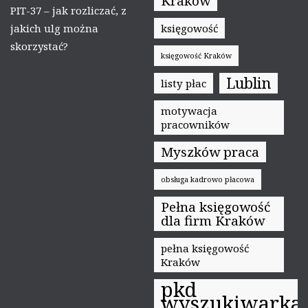
Kraków
PIT-37 – jak rozliczać, z
jakich ulg można
księgowość
skorzystać?
księgowość Kraków
Lublin
listy płac
motywacja
pracowników
Myszków praca
obsługa kadrowo płacowa
Pełna księgowość
dla firm Kraków
pełna księgowość
Kraków
pkd
wyszukiwarka