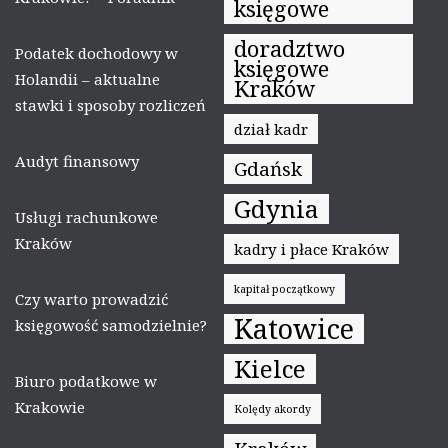
księgowe
doradztwo
Podatek dochodowy w
księgowe
Holandii – aktualne
Kraków
stawki i sposoby rozliczeń
dział kadr
Audyt finansowy
Gdańsk
Gdynia
Usługi rachunkowe
Kraków
kadry i płace Kraków
kapitał początkowy
Czy warto prowadzić
Katowice
księgowość samodzielnie?
Kielce
Biuro podatkowe w
Krakowie
Kolędy akordy