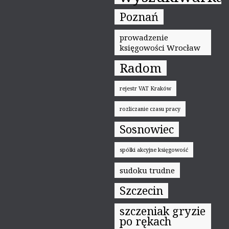
Poznań
prowadzenie
księgowości Wrocław
Radom
rejestr VAT Kraków
rozliczanie czasu pracy
Sosnowiec
spółki akcyjne księgowość
sudoku trudne
Szczecin
szczeniak gryzie
po rękach