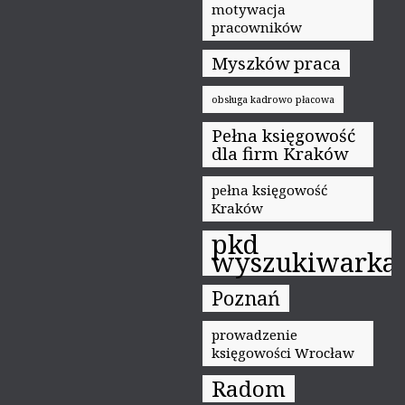
motywacja
pracowników
Myszków praca
obsługa kadrowo płacowa
Pełna księgowość
dla firm Kraków
pełna księgowość
Kraków
pkd
wyszukiwarka
Poznań
prowadzenie
księgowości Wrocław
Radom