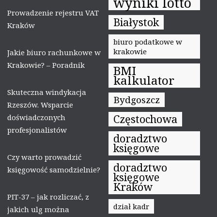
wyniki lotto
Prowadzenie rejestru VAT
Białystok
Kraków
biuro podatkowe w
krakowie
Jakie biuro rachunkowe w
Krakowie? – Poradnik
BMI
kalkulator
Skuteczna windykacja
Bydgoszcz
Rzeszów. Wsparcie
Częstochowa
doświadczonych
profesjonalistów
doradztwo
księgowe
Czy warto prowadzić
doradztwo
księgowość samodzielnie?
księgowe
Kraków
PIT-37 – jak rozliczać, z
dział kadr
jakich ulg można