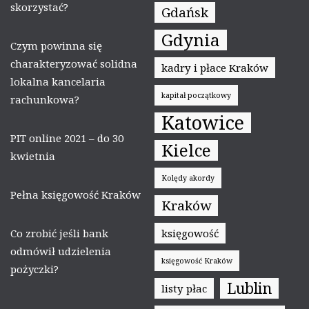
skorzystać?
Gdańsk
Gdynia
Czym powinna się
charakteryzować solidna
kadry i płace Kraków
lokalna kancelaria
kapitał początkowy
rachunkowa?
Katowice
PIT online 2021 – do 30
Kielce
kwietnia
Kolędy akordy
Pełna księgowość Kraków
Kraków
Co zrobić jeśli bank
księgowość
odmówił udzielenia
księgowość Kraków
pożyczki?
Lublin
listy płac