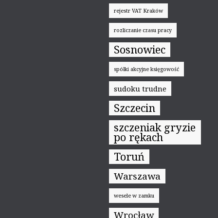
rejestr VAT Kraków
rozliczanie czasu pracy
Sosnowiec
spółki akcyjne księgowość
sudoku trudne
Szczecin
szczeniak gryzie
po rękach
Toruń
Warszawa
wesele w zamku
Wrocław