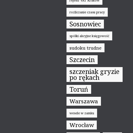
rejestr VAT Kraków
rozliczanie czasu pracy
Sosnowiec
spółki akcyjne księgowość
sudoku trudne
Szczecin
szczeniak gryzie
po rękach
Toruń
Warszawa
wesele w zamku
Wrocław