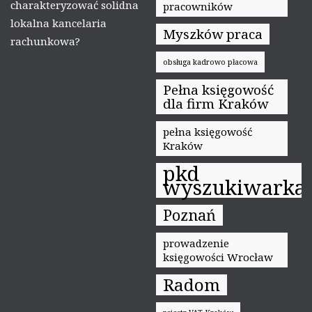
charakteryzować solidna
pracowników
lokalna kancelaria
Myszków praca
rachunkowa?
obsługa kadrowo płacowa
Pełna księgowość
dla firm Kraków
pełna księgowość
Kraków
pkd
wyszukiwarka
Poznań
prowadzenie
księgowości Wrocław
Radom