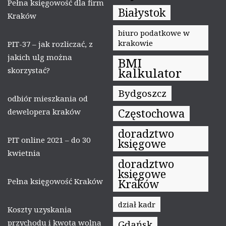
Pełna księgowość dla firm
Białystok
Kraków
biuro podatkowe w
krakowie
PIT-37 – jak rozliczać, z
jakich ulg można
BMI
kalkulator
skorzystać?
Bydgoszcz
odbiór mieszkania od
Częstochowa
dewelopera kraków
doradztwo
PIT online 2021 – do 30
księgowe
kwietnia
doradztwo
księgowe
Pełna księgowość Kraków
Kraków
dział kadr
Koszty uzyskania
przychodu i kwota wolna
Gdańsk