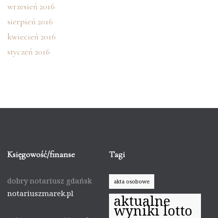
wrzesień 2016
sierpień 2016
kwiecień 2016
styczeń 2016
Księgowość/finanse
Tagi
dobry notariusz gdańsk
akta osobowe
notariuszmarek.pl
aktualne
wyniki lotto