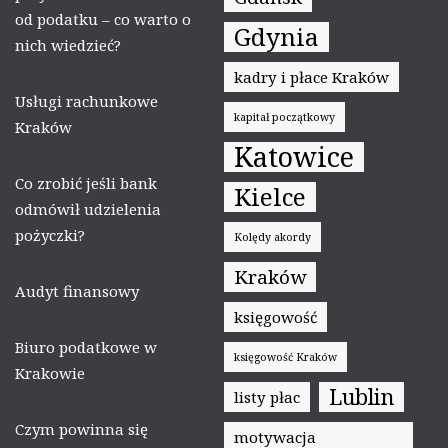
od podatku – co warto o
Gdynia
nich wiedzieć?
kadry i płace Kraków
Usługi rachunkowe
kapitał początkowy
Kraków
Katowice
Co zrobić jeśli bank
Kielce
odmówił udzielenia
pożyczki?
Kolędy akordy
Kraków
Audyt finansowy
księgowość
Biuro podatkowe w
księgowość Kraków
Krakowie
Lublin
listy płac
Czym powinna się
motywacja