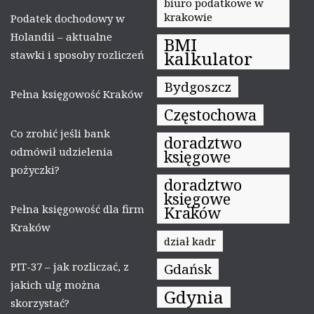
biuro podatkowe w
krakowie
Podatek dochodowy w
Holandii – aktualne
BMI
kalkulator
stawki i sposoby rozliczeń
Bydgoszcz
Pełna księgowość Kraków
Częstochowa
Co zrobić jeśli bank
doradztwo
odmówił udzielenia
księgowe
pożyczki?
doradztwo
księgowe
Pełna księgowość dla firm
Kraków
Kraków
dział kadr
PIT-37 – jak rozliczać, z
Gdańsk
jakich ulg można
Gdynia
skorzystać?