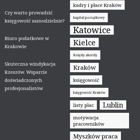
kadry i płace Kraków
Czy warto prowadzić
kapitał początkowy
księgowość samodzielnie?
Katowice
Biuro podatkowe w
Kielce
Krakowie
Kolędy akordy
Skuteczna windykacja
Kraków
Rzeszów. Wsparcie
doświadczonych
księgowość
profesjonalistów
księgowość Kraków
Lublin
listy płac
motywacja
pracowników
Myszków praca