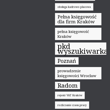
obsługa kadrowo płacowa
Pełna księgowość
dla firm Kraków
pełna księgowość
Kraków
pkd
wyszukiwarka
Poznań
prowadzenie
księgowości Wrocław
Radom
rejestr VAT Kraków
rozliczanie czasu pracy