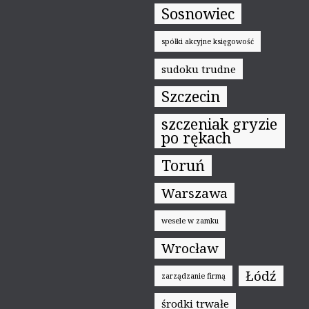
Sosnowiec
spółki akcyjne księgowość
sudoku trudne
Szczecin
szczeniak gryzie
po rękach
Toruń
Warszawa
wesele w zamku
Wrocław
Łódź
zarządzanie firmą
środki trwałe