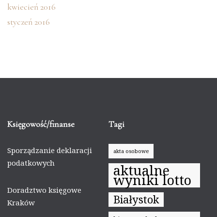
kwiecień 2016
styczeń 2016
Księgowość/finanse
Tagi
Sporządzanie deklaracji
akta osobowe
podatkowych
aktualne
wyniki lotto
Doradztwo księgowe
Białystok
Kraków