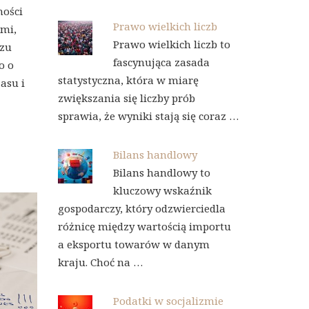
ności
Prawo wielkich liczb
mi,
Prawo wielkich liczb to
czu
fascynująca zasada
o o
statystyczna, która w miarę
asu i
zwiększania się liczby prób
sprawia, że wyniki stają się coraz …
Bilans handlowy
Bilans handlowy to
kluczowy wskaźnik
gospodarczy, który odzwierciedla
różnicę między wartością importu
a eksportu towarów w danym
kraju. Choć na …
Podatki w socjalizmie