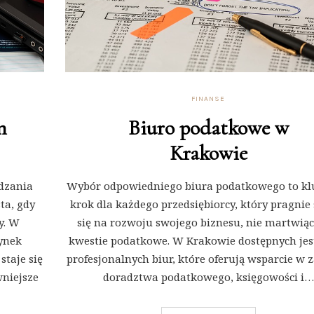
FINANSE
m
Biuro podatkowe w
Krakowie
ądzania
Wybór odpowiedniego biura podatkowego to k
ta, gdy
krok dla każdego przedsiębiorcy, który pragnie
y. W
się na rozwoju swojego biznesu, nie martwiąc 
rynek
kwestie podatkowe. W Krakowie dostępnych jes
taje się
profesjonalnych biur, które oferują wsparcie w 
wniejsze
doradztwa podatkowego, księgowości i…