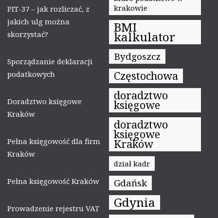
krakowie
PIT-37 – jak rozliczać, z
jakich ulg można
BMI
kalkulator
skorzystać?
Bydgoszcz
Sporządzanie deklaracji
Częstochowa
podatkowych
doradztwo
Doradztwo księgowe
księgowe
Kraków
doradztwo
księgowe
Pełna księgowość dla firm
Kraków
Kraków
dział kadr
Pełna księgowość Kraków
Gdańsk
Gdynia
Prowadzenie rejestru VAT