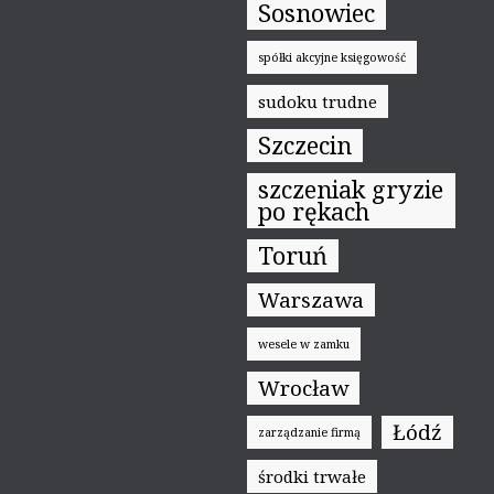
Sosnowiec
spółki akcyjne księgowość
sudoku trudne
Szczecin
szczeniak gryzie
po rękach
Toruń
Warszawa
wesele w zamku
Wrocław
Łódź
zarządzanie firmą
środki trwałe