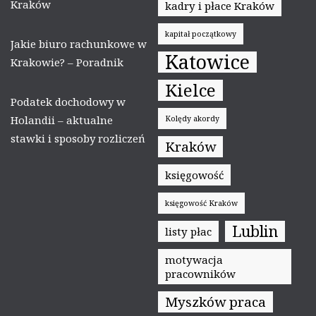
Kraków
kadry i płace Kraków
kapitał początkowy
Jakie biuro rachunkowe w
Katowice
Krakowie? – Poradnik
Kielce
Podatek dochodowy w
Holandii – aktualne
Kolędy akordy
stawki i sposoby rozliczeń
Kraków
księgowość
księgowość Kraków
Lublin
listy płac
motywacja
pracowników
Myszków praca