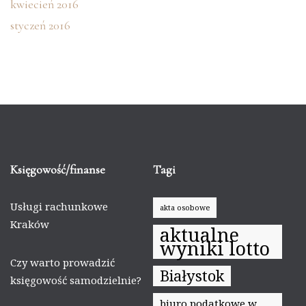
kwiecień 2016
styczeń 2016
Księgowość/finanse
Tagi
Usługi rachunkowe
akta osobowe
Kraków
aktualne
wyniki lotto
Czy warto prowadzić
Białystok
księgowość samodzielnie?
biuro podatkowe w