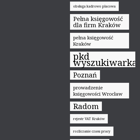
obsługa kadrowo płacowa
Pełna księgowość
dla firm Kraków
pełna księgowość
Kraków
pkd
wyszukiwarka
Poznań
prowadzenie
księgowości Wrocław
Radom
rejestr VAT Kraków
rozliczanie czasu pracy