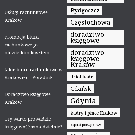
Bydgoszcz
Usługi rachunkowe
Kraków
Częstochowa
doradztwo
Promocja biura
księgowe
rachunkowego
doradztwo
niewielkim kosztem
księgowe
Kraków
Jakie biuro rachunkowe w
dział kadr
Krakowie? – Poradnik
Gdańsk
Doradztwo księgowe
Gdynia
Kraków
kadry i płace Kraków
Czy warto prowadzić
kapitał początkowy
księgowość samodzielnie?