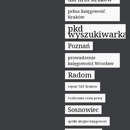
pełna księgowość
Kraków
pkd
wyszukiwarka
Poznań
prowadzenie
księgowości Wrocław
Radom
rejestr VAT Kraków
rozliczanie czasu pracy
Sosnowiec
spółki akcyjne księgowość