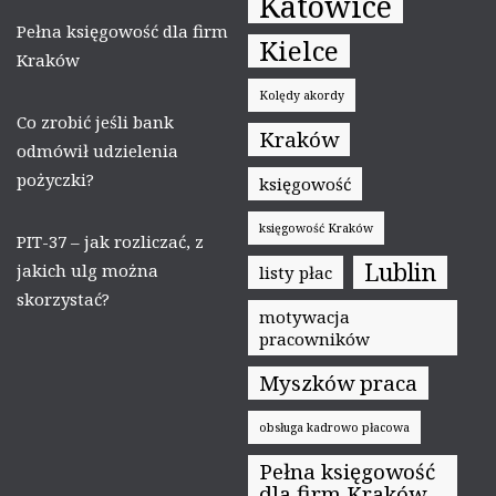
Katowice
Pełna księgowość dla firm
Kielce
Kraków
Kolędy akordy
Co zrobić jeśli bank
Kraków
odmówił udzielenia
pożyczki?
księgowość
księgowość Kraków
PIT-37 – jak rozliczać, z
Lublin
jakich ulg można
listy płac
skorzystać?
motywacja
pracowników
Myszków praca
obsługa kadrowo płacowa
Pełna księgowość
dla firm Kraków