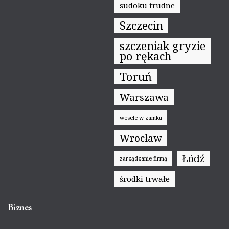
sudoku trudne
Szczecin
szczeniak gryzie
po rękach
Toruń
Warszawa
wesele w zamku
Wrocław
Łódź
zarządzanie firmą
środki trwałe
Biznes