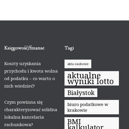
Księgowość/finanse
Tagi
Koszty uzyskania
akta osobowe
przychodu i kwota wolna
aktualne
od podatku – co warto o
wyniki lotto
nich wiedzieć?
Białystok
Czym powinna się
biuro podatkowe w
charakteryzować solidna
krakowie
lokalna kancelaria
BMI
rachunkowa?
kalkulator