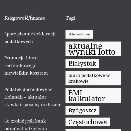
Księgowość/finanse
Tagi
Sporządzanie deklaracji
akta osobowe
podatkowych
aktualne
wyniki lotto
Promocja biura
Białystok
rachunkowego
niewielkim kosztem
biuro podatkowe w
krakowie
Podatek dochodowy w
BMI
kalkulator
Holandii – aktualne
stawki i sposoby rozliczeń
Bydgoszcz
Częstochowa
Co zrobić jeśli bank
odmówił udzielenia