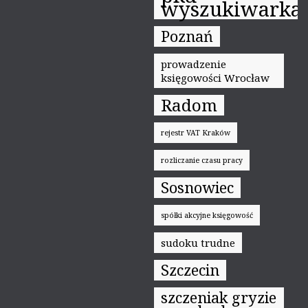
wyszukiwarka
Poznań
prowadzenie
księgowości Wrocław
Radom
rejestr VAT Kraków
rozliczanie czasu pracy
Sosnowiec
spółki akcyjne księgowość
sudoku trudne
Szczecin
szczeniak gryzie