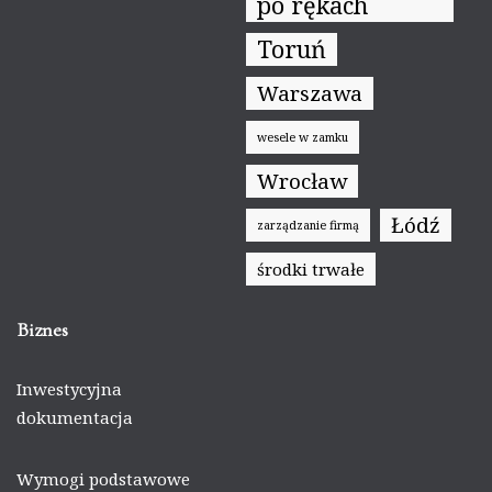
po rękach
Toruń
Warszawa
wesele w zamku
Wrocław
Łódź
zarządzanie firmą
środki trwałe
Biznes
Inwestycyjna
dokumentacja
Wymogi podstawowe