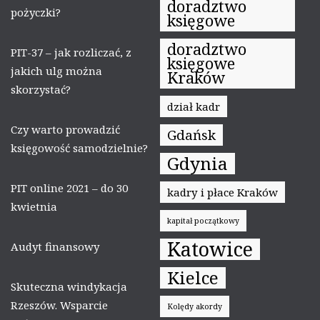
doradztwo
pożyczki?
księgowe
doradztwo
PIT-37 – jak rozliczać, z
księgowe
jakich ulg można
Kraków
skorzystać?
dział kadr
Czy warto prowadzić
Gdańsk
księgowość samodzielnie?
Gdynia
PIT online 2021 – do 30
kadry i płace Kraków
kwietnia
kapitał początkowy
Katowice
Audyt finansowy
Kielce
Skuteczna windykacja
Rzeszów. Wsparcie
Kolędy akordy