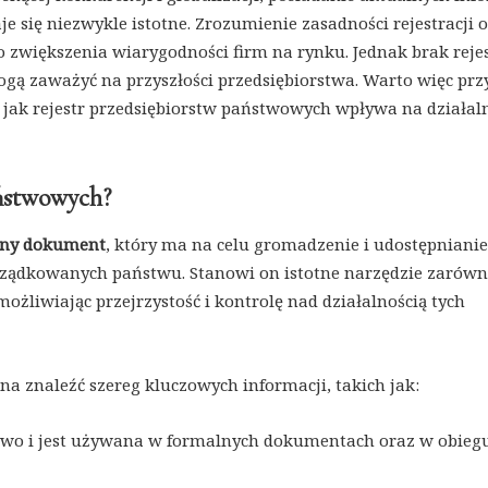
 się niezwykle istotne. Zrozumienie zasadności rejestracji 
do zwiększenia wiarygodności firm na rynku. Jednak brak rejes
gą zaważyć na przyszłości przedsiębiorstwa. Warto więc prz
ć, jak rejestr przedsiębiorstw państwowych wpływa na działal
aństwowych?
alny dokument
, który ma na celu gromadzenie i udostępnianie
rządkowanych państwu. Stanowi on istotne narzędzie zarówn
ożliwiając przejrzystość i kontrolę nad działalnością tych
a znaleźć szereg kluczowych informacji, takich jak:
stwo i jest używana w formalnych dokumentach oraz w obieg