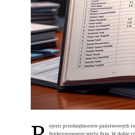
R
ejestr przedsiębiorstw państwowych t
funkcjonowanie wielu firm. W dobie ros