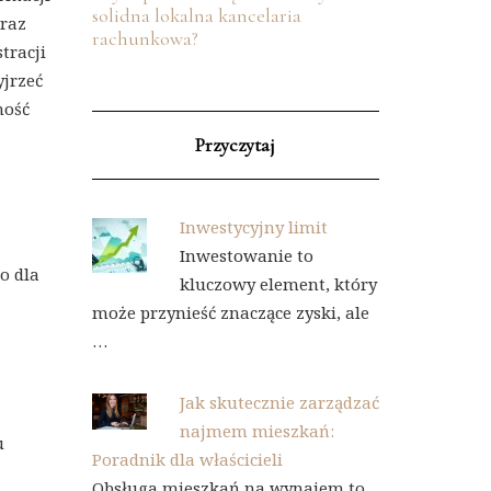
solidna lokalna kancelaria
oraz
rachunkowa?
tracji
yjrzeć
ność
Przyczytaj
Inwestycyjny limit
Inwestowanie to
o dla
kluczowy element, który
może przynieść znaczące zyski, ale
…
Jak skutecznie zarządzać
najmem mieszkań:
u
Poradnik dla właścicieli
Obsługa mieszkań na wynajem to