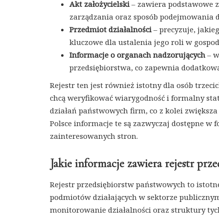
Akt założycielski
– zawiera podstawowe za
zarządzania oraz sposób podejmowania de
Przedmiot działalności
– precyzuje, jakie
kluczowe dla ustalenia jego roli w gospod
Informacje o organach nadzorujących
– w
przedsiębiorstwa, co zapewnia dodatkow
Rejestr ten jest również istotny dla osób trzec
chcą weryfikować wiarygodność i formalny sta
działań państwowych firm, co z kolei zwiększa z
Polsce informacje te są zazwyczaj dostępne w f
zainteresowanych stron.
Jakie informacje zawiera rejestr pr
Rejestr przedsiębiorstw państwowych to istotn
podmiotów działających w sektorze publicznym
monitorowanie działalności oraz struktury tyc