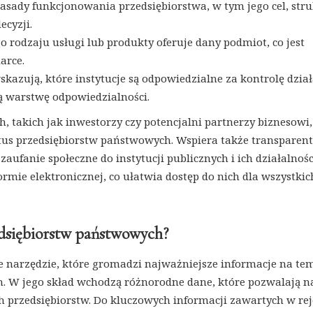
sady funkcjonowania przedsiębiorstwa, w tym jego cel, str
cyzji.
go rodzaju usługi lub produkty oferuje dany podmiot, co jest
arce.
skazują, które instytucje są odpowiedzialne za kontrolę dział
ą warstwę odpowiedzialności.
ich, takich jak inwestorzy czy potencjalni partnerzy biznesowi,
tus przedsiębiorstw państwowych. Wspiera także transparen
aufanie społeczne do instytucji publicznych i ich działalnośc
ormie elektronicznej, co ułatwia dostęp do nich dla wszystkic
zedsiębiorstw państwowych?
e narzędzie, które gromadzi najważniejsze informacje na te
. W jego skład wchodzą różnorodne dane, które pozwalają n
h przedsiębiorstw. Do kluczowych informacji zawartych w rej