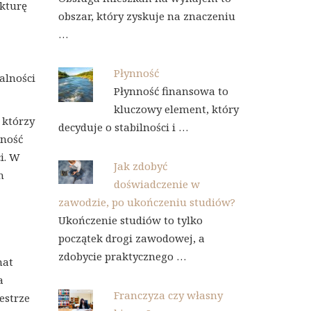
ukturę
obszar, który zyskuje na znaczeniu
…
Płynność
alności
Płynność finansowa to
kluczowy element, który
 którzy
decyduje o stabilności i …
tność
i. W
Jak zdobyć
h
doświadczenie w
zawodzie, po ukończeniu studiów?
Ukończenie studiów to tylko
początek drogi zawodowej, a
zdobycie praktycznego …
mat
a
Franczyza czy własny
estrze