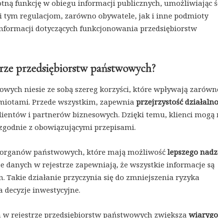
tną funkcję w obiegu informacji publicznych, umożliwiając ś
ki tym regulacjom, zarówno obywatele, jak i inne podmioty
informacji dotyczących funkcjonowania przedsiębiorstw
estrze przedsiębiorstw państwowych?
wowych niesie ze sobą szereg korzyści, które wpływają zarówn
podmiotami. Przede wszystkim, zapewnia
przejrzystość działalno
lientów i partnerów biznesowych. Dzięki temu, klienci mogą
a zgodnie z obowiązującymi przepisami.
la organów państwowych, które mają możliwość
lepszego nad
e danych w rejestrze zapewniają, że wszystkie informacje są
. Takie działanie przyczynia się do zmniejszenia ryzyka
 decyzje inwestycyjne.
ja w rejestrze przedsiębiorstw państwowych zwiększa
wiarygo