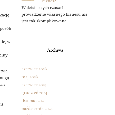
biznes?
W dzisiejszych czasach
prowadzenie własnego biznesu nie
kację
jest tak skomplikowane …
sposób
nie, w
Archiwa
ólny
czerwiec 2026
stwa.
maj 2026
 mogą
i i
czerwiec 2025
grudzień 2024
listopad 2024
iu
październik 2024