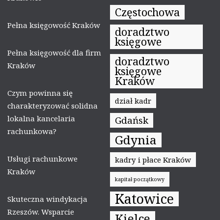
Częstochowa
Pełna księgowość Kraków
doradztwo
księgowe
Pełna księgowość dla firm
doradztwo
Kraków
księgowe
Kraków
Czym powinna się
dział kadr
charakteryzować solidna
lokalna kancelaria
Gdańsk
rachunkowa?
Gdynia
Usługi rachunkowe
kadry i płace Kraków
Kraków
kapitał początkowy
Katowice
Skuteczna windykacja
Rzeszów. Wsparcie
Kielce