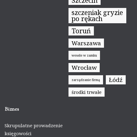
Szczecin
szczeniak gryzie
po rękach
Toruń
Warszawa
wesele w zamku
Wrocław
Łódź
zarządzanie firmą
środki trwałe
Biznes
Skrupulatne prowadzenie
księgowości