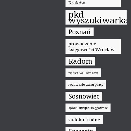
Kraków
pkd
wyszukiwarka
Poznań
prowadzenie
księgowości Wrocław
Radom
rejestr VAT Kraków
rozliczanie czasu pracy
Sosnowiec
spółki akcyjne księgowość
sudoku trudne