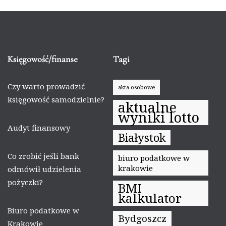
Księgowość/finanse
Tagi
Czy warto prowadzić
akta osobowe
księgowość samodzielnie?
aktualne
wyniki lotto
Audyt finansowy
Białystok
Co zrobić jeśli bank
biuro podatkowe w
krakowie
odmówił udzielenia
pożyczki?
BMI
kalkulator
Biuro podatkowe w
Bydgoszcz
Krakowie