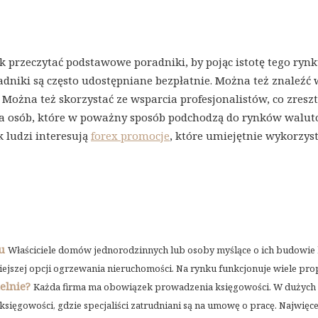
k przeczytać podstawowe poradniki, by pojąc istotę tego rynk
adniki są często udostępniane bezpłatnie. Można też znaleźć 
 Można też skorzystać ze wsparcia profesjonalistów, co zresz
la osób, które w poważny sposób podchodzą do rynków walut
k ludzi interesują
forex promocje
, które umiejętnie wykorzys
u
Właściciele domów jednorodzinnych lub osoby myślące o ich budowie
ejszej opcji ogrzewania nieruchomości. Na rynku funkcjonuje wiele propo
elnie?
Każda firma ma obowiązek prowadzenia księgowości. W dużych
księgowości, gdzie specjaliści zatrudniani są na umowę o pracę. Najwięce