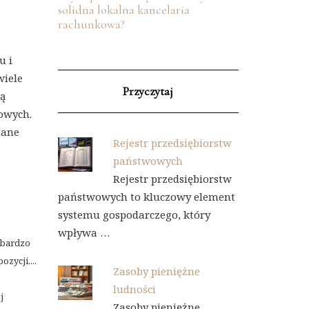
solidna lokalna kancelaria
rachunkowa?
u i
wiele
Przyczytaj
tą
owych.
tane
Rejestr przedsiębiorstw
państwowych
Rejestr przedsiębiorstw
państwowych to kluczowy element
systemu gospodarczego, który
wpływa …
 bardzo
zycji,...
Zasoby pieniężne
ludności
j
Zasoby pieniężne