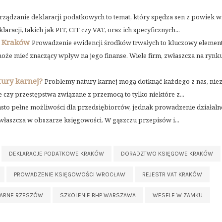
rządzanie deklaracji podatkowych to temat, który spędza sen z powiek w
acji, takich jak PIT, CIT czy VAT, oraz ich specyficznych...
h Kraków
Prowadzenie ewidencji środków trwałych to kluczowy elemen
oże mieć znaczący wpływ na jego finanse. Wiele firm, zwłaszcza na rynk
tury karnej?
Problemy natury karnej mogą dotknąć każdego z nas, niez
 czy przestępstwa związane z przemocą to tylko niektóre z...
sto pełne możliwości dla przedsiębiorców, jednak prowadzenie działaln
łaszcza w obszarze księgowości. W gąszczu przepisów i...
DEKLARACJE PODATKOWE KRAKÓW
DORADZTWO KSIĘGOWE KRAKÓW
PROWADZENIE KSIĘGOWOŚCI WROCŁAW
REJESTR VAT KRAKÓW
KARNE RZESZÓW
SZKOLENIE BHP WARSZAWA
WESELE W ZAMKU