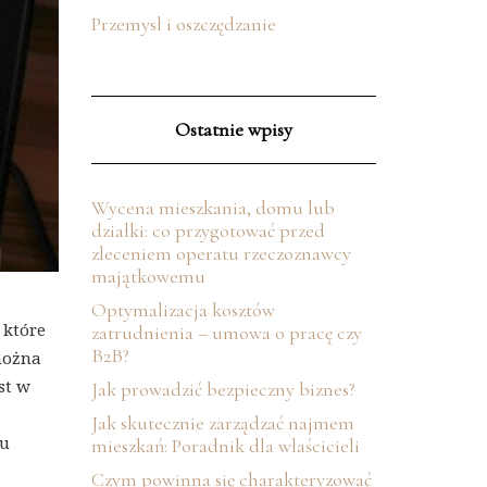
Przemysł i oszczędzanie
Ostatnie wpisy
Wycena mieszkania, domu lub
działki: co przygotować przed
zleceniem operatu rzeczoznawcy
majątkowemu
Optymalizacja kosztów
 które
zatrudnienia – umowa o pracę czy
B2B?
 można
st w
Jak prowadzić bezpieczny biznes?
Jak skutecznie zarządzać najmem
pu
mieszkań: Poradnik dla właścicieli
Czym powinna się charakteryzować