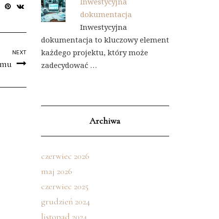
Inwestycyjna
dokumentacja
Inwestycyjna
dokumentacja to kluczowy element
każdego projektu, który może
NEXT
omu
zadecydować …
Archiwa
czerwiec 2026
maj 2026
czerwiec 2025
grudzień 2024
listopad 2024