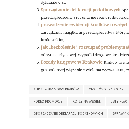
dylematów z...
Sporządzanie deklaracji podatkowych
Spo
przedsiębiorcom. Zrozumienie różnorodności deklar
prowadzenie ewidencji środków trwałyc
zarządzania majątkiem przedsiębiorstwa, który m
krakowskim,...
Jak „bezboleśnie” rozwiązać problemy na
od sytuacji życiowej. Wypadki drogowe, kradzieże
Porady księgowe w Krakowie
Kraków to mia
gospodarczej wiąże się z wieloma wyzwaniami, zw
AUDYT FINANSOWY KRAKÓW
CHWILÓWKI NA 60 DNI
FOREX PROMOCJE
KOTŁY NA WĘGIEL
LISTY PŁAC
SPORZĄDZANIE DEKLARACJI PODATKOWYCH
SPRAWY 