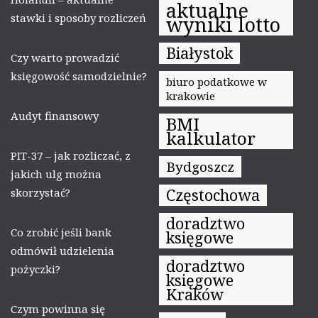
aktualne
stawki i sposoby rozliczeń
wyniki lotto
Białystok
Czy warto prowadzić
księgowość samodzielnie?
biuro podatkowe w
krakowie
Audyt finansowy
BMI
kalkulator
PIT-37 – jak rozliczać, z
Bydgoszcz
jakich ulg można
Częstochowa
skorzystać?
doradztwo
Co zrobić jeśli bank
księgowe
odmówił udzielenia
doradztwo
pożyczki?
księgowe
Kraków
Czym powinna się