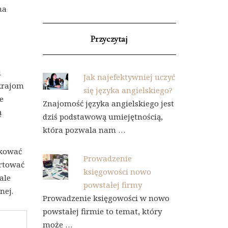
na
Przyczytaj
i
Jak najefektywniej uczyć
krajom
się języka angielskiego?
e
Znajomość języka angielskiego jest
ą
dziś podstawową umiejętnością,
która pozwala nam …
ukować
Prowadzenie
ortować
księgowości nowo
ale
powstałej firmy
nej.
Prowadzenie księgowości w nowo
powstałej firmie to temat, który
może …