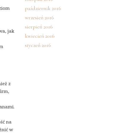
oziom
październik 2016
wrzesień 2016
sierpień 2016
wa, jak
kwiecień 2016
styczeń 2016
ym
ież z
firm,
ianami.
ość na
żnić w