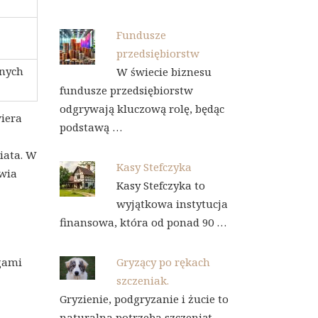
Fundusze
przedsiębiorstw
lnych
W świecie biznesu
fundusze przedsiębiorstw
odgrywają kluczową rolę, będąc
wiera
podstawą …
iata. W
Kasy Stefczyka
iwia
Kasy Stefczyka to
wyjątkowa instytucja
finansowa, która od ponad 90 …
gami
Gryzący po rękach
szczeniak.
Gryzienie, podgryzanie i żucie to
naturalna potrzeba szczeniąt,