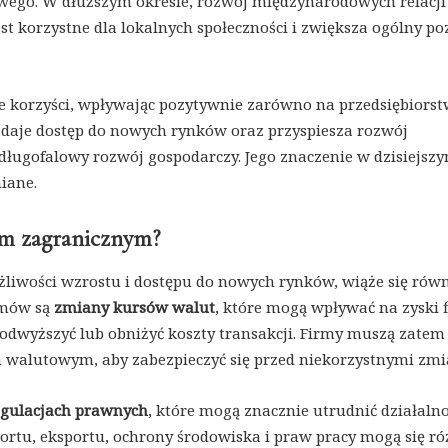
wego. W dłuższym okresie, rozwój międzynarodowych relacji
st korzystne dla lokalnych społeczności i zwiększa ogólny p
e korzyści, wpływając pozytywnie zarówno na przedsiębiorst
 daje dostęp do nowych rynków oraz przyspiesza rozwój
długofalowy rozwój gospodarczy. Jego znaczenie w dzisiejsz
iane.
em zagranicznym?
liwości wzrostu i dostępu do nowych rynków, wiąże się równ
emów są
zmiany kursów walut
, które mogą wpływać na zyski 
dwyższyć lub obniżyć koszty transakcji. Firmy muszą zatem
m walutowym, aby zabezpieczyć się przed niekorzystnymi zm
egulacjach prawnych
, które mogą znacznie utrudnić działaln
ortu, eksportu, ochrony środowiska i praw pracy mogą się ró