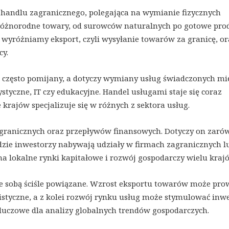
 handlu zagranicznego, polegająca na wymianie fizycznych
óżnorodne towary, od surowców naturalnych po gotowe pro
yróżniamy eksport, czyli wysyłanie towarów za granicę, or
cy.
st często pomijany, a dotyczy wymiany usług świadczonych mi
styczne, IT czy edukacyjne. Handel usługami staje się coraz
 krajów specjalizuje się w różnych z sektora usług.
zagranicznych oraz przepływów finansowych. Dotyczy on zaró
 gdzie inwestorzy nabywają udziały w firmach zagranicznych l
a lokalne rynki kapitałowe i rozwój gospodarczy wielu kraj
ze sobą ściśle powiązane. Wzrost eksportu towarów może pro
styczne, a z kolei rozwój rynku usług może stymulować inwe
 kluczowe dla analizy globalnych trendów gospodarczych.