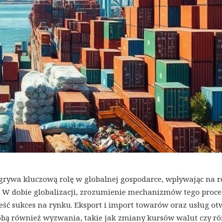
dgrywa kluczową rolę w globalnej gospodarce, wpływając na 
. W dobie globalizacji, zrozumienie mechanizmów tego proces
eść sukces na rynku. Eksport i import towarów oraz usług ot
sobą również wyzwania, takie jak zmiany kursów walut czy ró