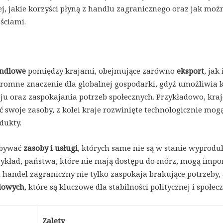
ej, jakie korzyści płyną z handlu zagranicznego oraz jak moż
ściami.
andlowe
pomiędzy krajami, obejmujące zarówno
eksport
, jak 
romne znaczenie dla globalnej gospodarki, gdyż umożliwia 
ju oraz zaspokajania potrzeb społecznych. Przykładowo, kraj
swoje zasoby, z kolei kraje rozwinięte technologicznie mog
dukty.
obywać
zasoby i usługi
, których same nie są w stanie wyprod
zykład, państwa, które nie mają dostępu do mórz, mogą imp
handel zagraniczny nie tylko zaspokaja brakujące potrzeby, 
odowych
, które są kluczowe dla stabilności politycznej i społecz
Zalety