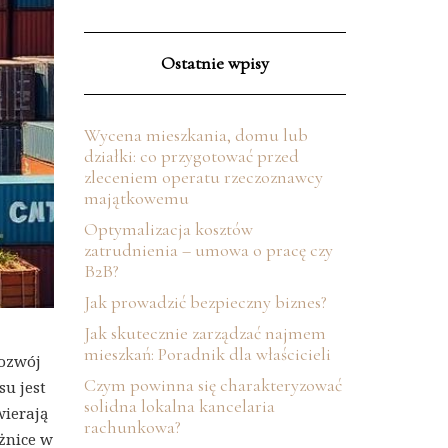
Ostatnie wpisy
Wycena mieszkania, domu lub
działki: co przygotować przed
zleceniem operatu rzeczoznawcy
majątkowemu
Optymalizacja kosztów
zatrudnienia – umowa o pracę czy
B2B?
Jak prowadzić bezpieczny biznes?
Jak skutecznie zarządzać najmem
mieszkań: Poradnik dla właścicieli
rozwój
Czym powinna się charakteryzować
u jest
solidna lokalna kancelaria
wierają
rachunkowa?
żnice w