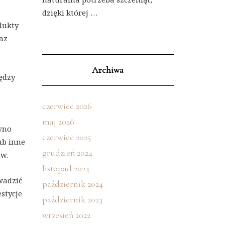
dzięki której …
dukty
az
Archiwa
ędzy
czerwiec 2026
maj 2026
wno
czerwiec 2025
ub inne
grudzień 2024
ów.
listopad 2024
wadzić
październik 2024
stycje
październik 2023
wrzesień 2022