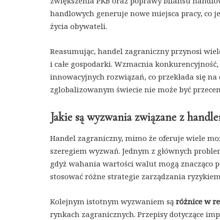
zwiększenia PKB oraz poprawy bilansu handlo
handlowych generuje nowe miejsca pracy, co je
życia obywateli.
Reasumując, handel zagraniczny przynosi wiel
i całe gospodarki. Wzmacnia konkurencyjność,
innowacyjnych rozwiązań, co przekłada się na 
zglobalizowanym świecie nie może być przecen
Jakie są wyzwania związane z handl
Handel zagraniczny, mimo że oferuje wiele moż
szeregiem wyzwań. Jednym z głównych probl
gdyż wahania wartości walut mogą znacząco po
stosować różne strategie zarządzania ryzykie
Kolejnym istotnym wyzwaniem są
różnice w r
rynkach zagranicznych. Przepisy dotyczące imp