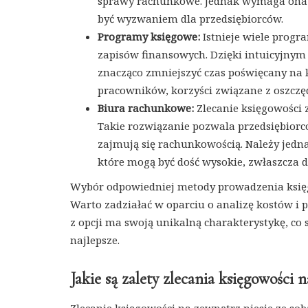
sprawy rachunkowe. Jednak wymaga ona od
być wyzwaniem dla przedsiębiorców.
Programy księgowe:
Istnieje wiele progr
zapisów finansowych. Dzięki intuicyjnym
znacząco zmniejszyć czas poświęcany na 
pracowników, korzyści związane z oszczę
Biura rachunkowe:
Zlecanie księgowości
Takie rozwiązanie pozwala przedsiębiorco
zajmują się rachunkowością. Należy jedn
które mogą być dość wysokie, zwłaszcza d
Wybór odpowiedniej metody prowadzenia księgo
Warto zadziałać w oparciu o analizę kostów i 
z opcji ma swoją unikalną charakterystykę, co 
najlepsze.
Jakie są zalety zlecania księgowości 