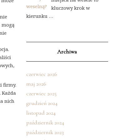
o może
kluczowy krok w
kierunku …
nie
e mogą
nie
cja.
Archiwa
liści
owych,
czerwiec 2026
maj 2026
 firmy.
. Każda
czerwiec 2025
la nich
grudzień 2024
listopad 2024
październik 2024
październik 2023