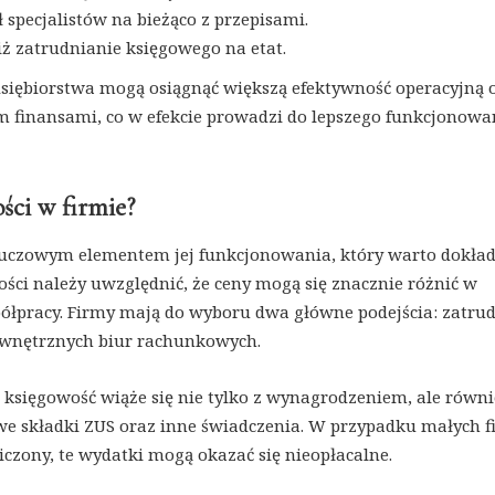
 specjalistów na bieżąco z przepisami.
iż zatrudnianie księgowego na etat.
dsiębiorstwa mogą osiągnąć większą efektywność operacyjną 
 finansami, co w efekcie prowadzi do lepszego funkcjonowa
ści w firmie?
kluczowym elementem jej funkcjonowania, który warto dokła
ści należy uwzględnić, że ceny mogą się znacznie różnić w
spółpracy. Firmy mają do wyboru dwa główne podejścia: zatru
zewnętrznych biur rachunkowych.
księgowość wiąże się nie tylko z wynagrodzeniem, ale równi
e składki ZUS oraz inne świadczenia. W przypadku małych f
czony, te wydatki mogą okazać się nieopłacalne.