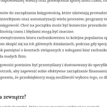
powiedniej wiedzy oraz poświęcenia sporej ilości czasu, c
amów do zarządzania księgowością, które ułatwiają prowadze
 interfejsom oraz automatyzacji wielu procesów, programy t
księgowość. Choć na początku może być konieczne przeszkole
dnością czasu i błędami mogą być znaczne.
 zewnętrznemu biuru rachunkowemu to kolejna popularna op
m skupić się na ich głównych działaniach, podczas gdy specja
ak pamiętać o kosztach związanych z usługami biur rachunk
la małych firm.
wości powinien być przemyślany i dostosowany do specyfiki
potrzeb, aby zapewnić sobie efektywne zarządzanie finansami
sprawia, że przedsiębiorcy mają możliwość wyboru tego, co d
na zewnątrz?