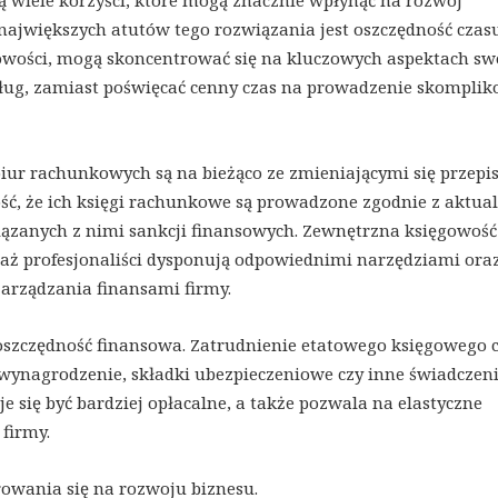
bą wiele korzyści, które mogą znacznie wpłynąć na rozwój
największych atutów tego rozwiązania jest oszczędność czasu
ęgowości, mogą skoncentrować się na kluczowych aspektach sw
sług, zamiast poświęcać cenny czas na prowadzenie skompli
z biur rachunkowych są na bieżąco ze zmieniającymi się przep
ść, że ich księgi rachunkowe są prowadzone zgodnie z aktua
ązanych z nimi sankcji finansowych. Zewnętrzna księgowość
aż profesjonaliści dysponują odpowiednimi narzędziami ora
rządzania finansami firmy.
oszczędność finansowa. Zatrudnienie etatowego księgowego 
wynagrodzenie, składki ubezpieczeniowe czy inne świadczeni
e się być bardziej opłacalne, a także pozwala na elastyczne
firmy.
owania się na rozwoju biznesu.