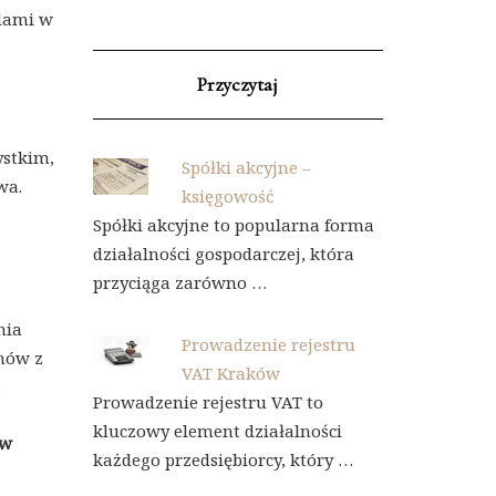
ędami w
Przyczytaj
ystkim,
Spółki akcyjne –
wa.
księgowość
Spółki akcyjne to popularna forma
działalności gospodarczej, która
przyciąga zarówno …
nia
Prowadzenie rejestru
mów z
VAT Kraków
.
Prowadzenie rejestru VAT to
kluczowy element działalności
ów
każdego przedsiębiorcy, który …