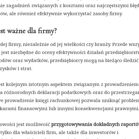
nie zagadnień związanych z kosztami oraz najczęstszymi bł
ów, ale również efektywnie wykorzystać zasoby firmy.
st ważne dla firmy?
ej firmy, niezależnie od jej wielkości czy branży. Przede wsz
o jest niezbędne do oceny efektywności działań przedsiębiorst
dów oraz wydatków, przedsiębiorcy mogą na bieżąco śledzić
ysków i strat.
jest kolejnym istotnym aspektem związanym z prowadzeniem
ia różnorodnych deklaracji podatkowych oraz do przestrzega
owe prowadzenie księgi rachunkowej pozwala uniknąć proble
 karami finansowymi lub innymi konsekwencjami prawnymi
gowości jest możliwość
przygotowywania dokładnych raport
ylko dla właścicieli firm, ale także dla inwestorów i