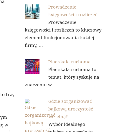
ana
Prowadzenie
księgowości i rozliczeń
Prowadzenie
księgowości i rozliczeń to kluczowy
element funkcjonowania każdej
firmy, …
,
Płac skala ruchoma
Płac skala ruchoma to
temat, który zyskuje na
znaczeniu w …
to trzy
Gdzie zorganizować
bajkową uroczystość
weselną?
nym
Wybór idealnego
ię w
miejsca na wesele to