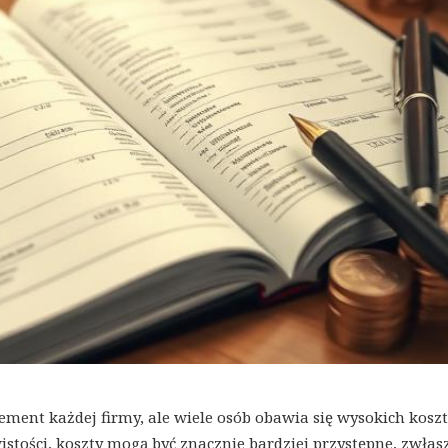
ement każdej firmy, ale wiele osób obawia się wysokich kosz
stości, koszty mogą być znacznie bardziej przystępne, zwłas