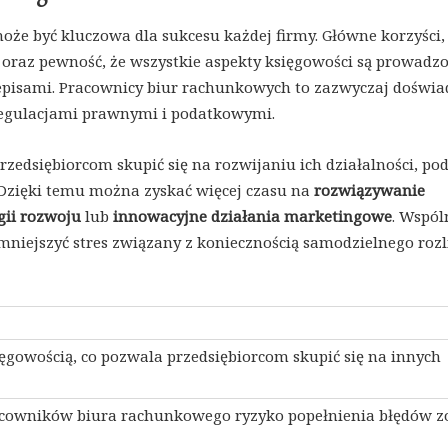
oże być kluczowa dla sukcesu każdej firmy. Główne korzyści, 
u oraz pewność, że wszystkie aspekty księgowości są prowadz
zepisami. Pracownicy biur rachunkowych to zazwyczaj doświa
i regulacjami prawnymi i podatkowymi.
dsiębiorcom skupić się na rozwijaniu ich działalności, po
 Dzięki temu można zyskać więcej czasu na
rozwiązywanie
gii rozwoju
lub
innowacyjne działania marketingowe
. Wspól
iejszyć stres związany z koniecznością samodzielnego rozl
sięgowością, co pozwala przedsiębiorcom skupić się na innych
acowników biura rachunkowego ryzyko popełnienia błędów z