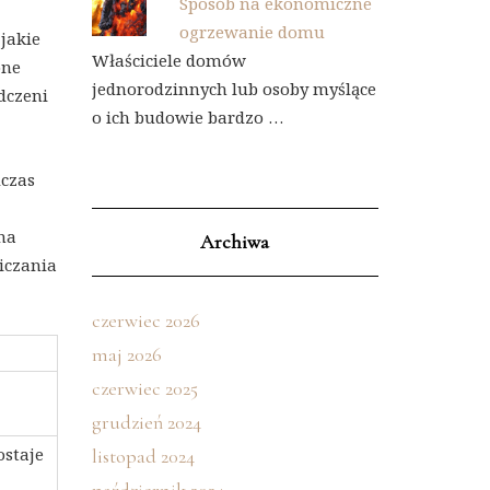
Sposób na ekonomiczne
ogrzewanie domu
jakie
Właściciele domów
one
jednorodzinnych lub osoby myślące
dczeni
o ich budowie bardzo …
dczas
na
Archiwa
iczania
czerwiec 2026
maj 2026
czerwiec 2025
grudzień 2024
ostaje
listopad 2024