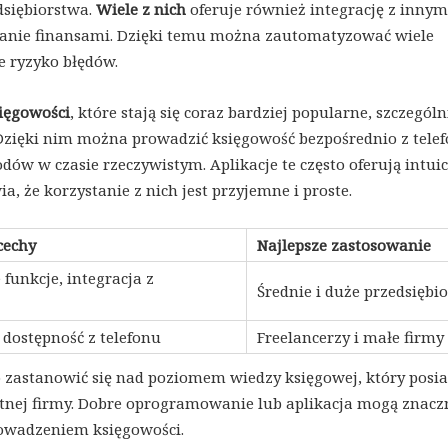
dsiębiorstwa.
Wiele z nich
oferuje również integrację z innym
dzanie finansami. Dzięki temu można zautomatyzować wiele
e ryzyko błędów.
sięgowości
, które stają się coraz bardziej popularne, szczególn
Dzięki nim można prowadzić księgowość bezpośrednio z telef
w w czasie rzeczywistym. Aplikacje te często oferują intui
ia, że korzystanie z nich jest przyjemne i proste.
cechy
Najlepsze zastosowanie
unkcje, integracja z
Średnie i duże przedsiębi
 dostępność z telefonu
Freelancerzy i małe firmy
to zastanowić się nad poziomem wiedzy księgowej, który posi
etnej firmy. Dobre oprogramowanie lub aplikacja mogą znacz
rowadzeniem księgowości.