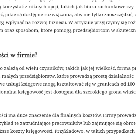
 korzystać z różnych opcji, takich jak biura rachunkowe czy
akie są dostępne rozwiązania, aby nie tylko zaoszczędzić, 
ą wpłynąć na rozwój biznesu. W artykule przyjrzymy się ró
om oraz sposobom, które pomogą przedsiębiorcom w skutecz
ści w firmie?
 zależą od wielu czynników, takich jak jej wielkość, forma 
a małych przedsiębiorstw, które prowadzą prostą działalność
we usługi księgowe mogą kształtować się w granicach
od 100
sjonalna księgowość jest dostępna dla szerokiego grona właści
ości ma duże znaczenie dla finalnych kosztów. Firmy prowad
zykład te zatrudniające pracowników lub zajmujące się obro
ze koszty księgowości. Przykładowo, w takich przypadkach