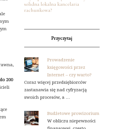
solidna lokalna kancelaria
rachunkowa?
ale
żnym
nym
Przyczytaj
Prowadzenie
prawna,
księgowości przez
Internet – czy warto?
 do 200
Coraz więcej przedsiębiorców
cieli
zastanawia się nad cyfryzacją
swoich procesów, a …
zące
Budżetowe prowizorium
tem
W obliczu niepewności
finansowej, często