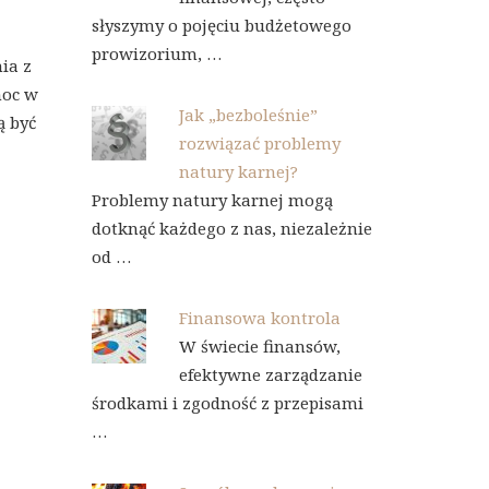
słyszymy o pojęciu budżetowego
prowizorium, …
ia z
moc w
Jak „bezboleśnie”
ą być
rozwiązać problemy
natury karnej?
Problemy natury karnej mogą
dotknąć każdego z nas, niezależnie
od …
Finansowa kontrola
W świecie finansów,
efektywne zarządzanie
środkami i zgodność z przepisami
…