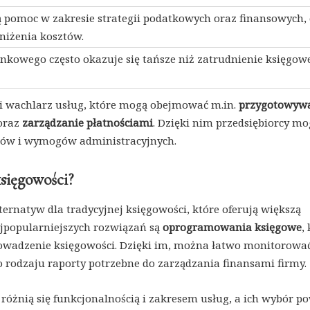
 pomoc w zakresie strategii podatkowych oraz finansowych, 
niżenia kosztów.
unkowego często okazuje się tańsze niż zatrudnienie księgow
i wachlarz usług, które mogą obejmować m.in.
przygotowyw
oraz
zarządzanie płatnościami
. Dzięki nim przedsiębiorcy mo
pisów i wymogów administracyjnych.
księgowości?
lternatyw dla tradycyjnej księgowości, które oferują większą
najpopularniejszych rozwiązań są
oprogramowania księgowe
,
owadzenie księgowości. Dzięki im, można łatwo monitorowa
 rodzaju raporty potrzebne do zarządzania finansami firmy.
żnią się funkcjonalnością i zakresem usług, a ich wybór p