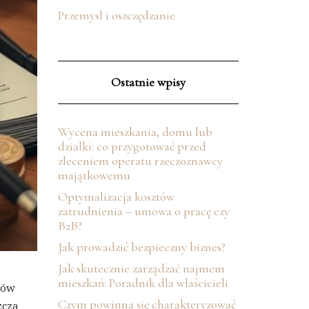
Przemysł i oszczędzanie
Ostatnie wpisy
Wycena mieszkania, domu lub
działki: co przygotować przed
zleceniem operatu rzeczoznawcy
majątkowemu
Optymalizacja kosztów
zatrudnienia – umowa o pracę czy
B2B?
Jak prowadzić bezpieczny biznes?
Jak skutecznie zarządzać najmem
mieszkań: Poradnik dla właścicieli
tów
Czym powinna się charakteryzować
zcza