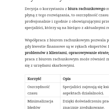
Decyzja o korzystaniu z
biura rachunkowego
m
płyną z tego rozwiązania, to oszczędność czas
profesjonalnie i zgodnie z obowiązującymi pr
specjaliści, którzy są na bieżąco z aktualnym
Współpraca z biurem rachunkowym pozwala prze
gdy kwestie finansowe są w rękach ekspertów.
problemów z klientami
,
opracowywanie strate
praca z biurem rachunkowym może również zmn
się z urzędami skarbowymi.
Korzyść
Opis
Oszczędność
Specjaliści zajmują się k
czasu
aspektach działalności.
Minimalizacja
Dzięki doświadczeniu pr
błędów
znacznie zredukowane.