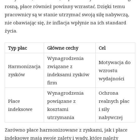
rosną, płace również powinny wzrastać. Dzięki temu
pracownicy są w stanie utrzymać swoją siłę nabywczą,
nie obawiając się, że inflacja wpłynie na ich standard
życia.
Typ płac
Główne cechy
Cel
Wynagrodzenia
Motywacja do
Harmonizacja
związane z
wzrostu
zysków
indeksami zysków
wydajności
firm
Wynagrodzenia
Ochrona
Płace
powiązane z
realnych płac
indeksowe
kosztami
i siły
utrzymania
nabywczej
Zarówno płace harmonizowane z zyskami, jak i płace
indeksowe mają swoje zalety i wady, które należy