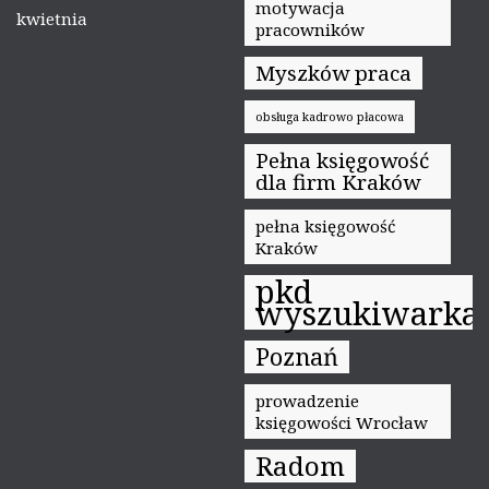
motywacja
kwietnia
pracowników
Myszków praca
obsługa kadrowo płacowa
Pełna księgowość
dla firm Kraków
pełna księgowość
Kraków
pkd
wyszukiwarka
Poznań
prowadzenie
księgowości Wrocław
Radom