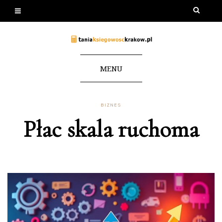
MENU
BIZNES
Płac skala ruchoma