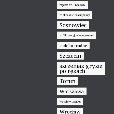
rejestr VAT Kraków
rozliczanie czasu pracy
Sosnowiec
spółki akcyjne księgowość
sudoku trudne
Szczecin
szczeniak gryzie
po rękach
Toruń
Warszawa
wesele w zamku
Wrocław