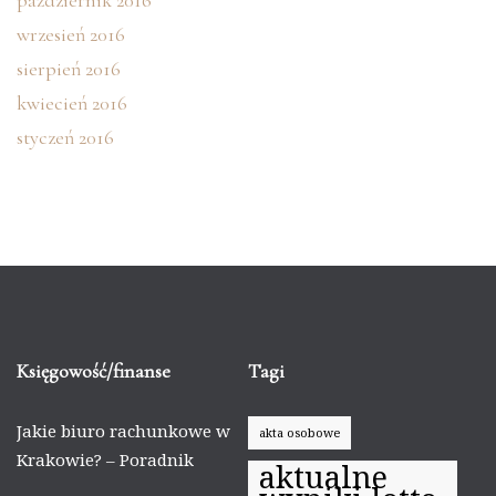
październik 2016
wrzesień 2016
sierpień 2016
kwiecień 2016
styczeń 2016
Księgowość/finanse
Tagi
Jakie biuro rachunkowe w
akta osobowe
Krakowie? – Poradnik
aktualne