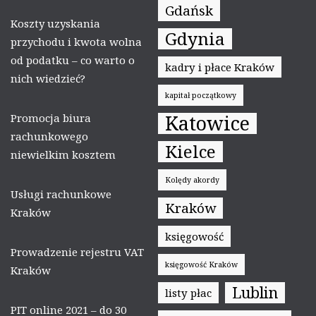
Gdańsk
Koszty uzyskania
Gdynia
przychodu i kwota wolna
od podatku – co warto o
kadry i płace Kraków
nich wiedzieć?
kapitał początkowy
Katowice
Promocja biura
rachunkowego
Kielce
niewielkim kosztem
Kolędy akordy
Usługi rachunkowe
Kraków
Kraków
księgowość
Prowadzenie rejestru VAT
księgowość Kraków
Kraków
Lublin
listy płac
PIT online 2021 – do 30