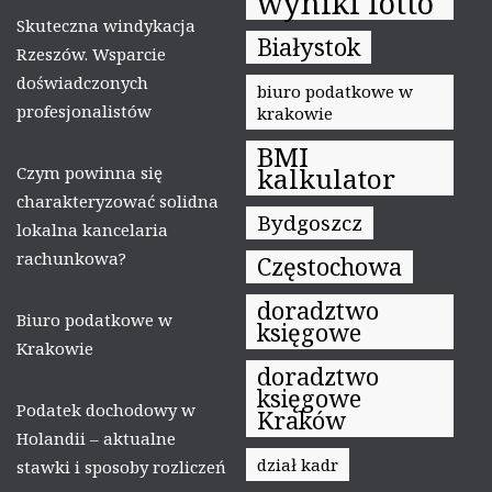
wyniki lotto
Skuteczna windykacja
Białystok
Rzeszów. Wsparcie
doświadczonych
biuro podatkowe w
profesjonalistów
krakowie
BMI
kalkulator
Czym powinna się
charakteryzować solidna
Bydgoszcz
lokalna kancelaria
rachunkowa?
Częstochowa
doradztwo
Biuro podatkowe w
księgowe
Krakowie
doradztwo
księgowe
Podatek dochodowy w
Kraków
Holandii – aktualne
dział kadr
stawki i sposoby rozliczeń