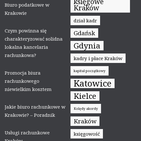
księgowe
Biuro podatkowe w
Kraków
Krakowie
dział kadr
Czym powinna się
Gdańsk
charakteryzować solidna
Gdynia
lokalna kancelaria
rachunkowa?
kadry i płace Kraków
kapitał początkowy
Promocja biura
Katowice
rachunkowego
niewielkim kosztem
Kielce
Jakie biuro rachunkowe w
Kolędy akordy
Krakowie? – Poradnik
Kraków
Usługi rachunkowe
księgowość
Kraków