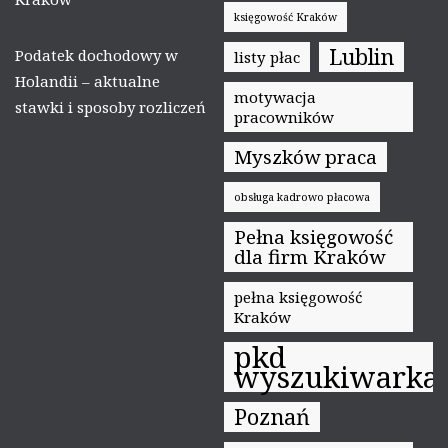
księgowość Kraków
Lublin
Podatek dochodowy w
listy płac
Holandii – aktualne
motywacja
stawki i sposoby rozliczeń
pracowników
Myszków praca
obsługa kadrowo płacowa
Pełna księgowość
dla firm Kraków
pełna księgowość
Kraków
pkd
wyszukiwarka
Poznań