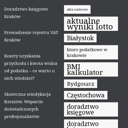
Doradztwo księgowe
akta osobowe
Kraków
aktualne
wyniki lotto
Prowadzenie rejestru VAT
Białystok
Kraków
biuro podatkowe w
krakowie
Koszty uzyskania
przychodu i kwota wolna
BMI
kalkulator
od podatku – co warto o
nich wiedzieć?
Bydgoszcz
Częstochowa
Skuteczna windykacja
Rzeszów. Wsparcie
doradztwo
doświadczonych
księgowe
profesjonalistów
doradztwo