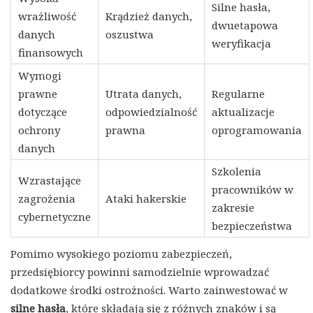
Silne hasła,
wrażliwość
Krądzież danych,
dwuetapowa
danych
oszustwa
weryfikacja
finansowych
Wymogi
prawne
Utrata danych,
Regularne
dotyczące
odpowiedzialność
aktualizacje
ochrony
prawna
oprogramowania
danych
Szkolenia
Wzrastające
pracowników w
zagrożenia
Ataki hakerskie
zakresie
cybernetyczne
bezpieczeństwa
Pomimo wysokiego poziomu zabezpieczeń,
przedsiębiorcy powinni samodzielnie wprowadzać
dodatkowe środki ostrożności. Warto zainwestować w
silne hasła
, które składają się z różnych znaków i są