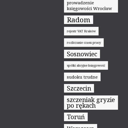
prowadzenie
księgowości Wrocław
Radom
rejestr VAT Kraków
rozliczanie czasu pracy
Sosnowiec
spółki akcyjne księgowość
sudoku trudne
Szczecin
szczeniak gryzie
po rękach
Toruń