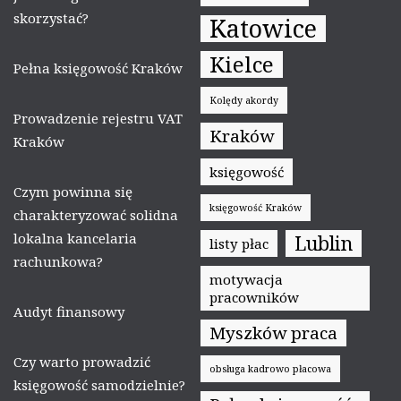
skorzystać?
Katowice
Kielce
Pełna księgowość Kraków
Kolędy akordy
Prowadzenie rejestru VAT
Kraków
Kraków
księgowość
Czym powinna się
księgowość Kraków
charakteryzować solidna
lokalna kancelaria
Lublin
listy płac
rachunkowa?
motywacja
pracowników
Audyt finansowy
Myszków praca
Czy warto prowadzić
obsługa kadrowo płacowa
księgowość samodzielnie?