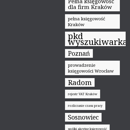
Pełna księgowość
dla firm Kraków
pełna księgowość
Kraków
pkd
wyszukiwarka
Poznań
prowadzenie
księgowości Wrocław
Radom
rejestr VAT Kraków
rozliczanie czasu pracy
Sosnowiec
spółki akcyjne księgowość