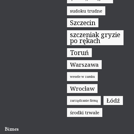
sudoku trudne
Szczecin
szczeniak gryzie
po rękach
Toruń
Warszawa
wesele w zamku
Wrocław
Łódź
zarządzanie firmą
środki trwałe
Biznes