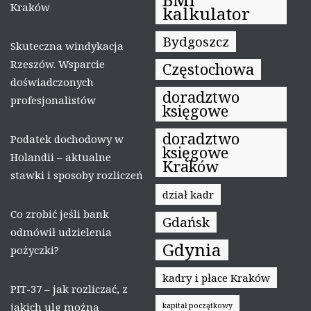
Kraków
kalkulator
Bydgoszcz
Skuteczna windykacja
Rzeszów. Wsparcie
Częstochowa
doświadczonych
doradztwo
profesjonalistów
księgowe
doradztwo
Podatek dochodowy w
księgowe
Holandii – aktualne
Kraków
stawki i sposoby rozliczeń
dział kadr
Co zrobić jeśli bank
Gdańsk
odmówił udzielenia
Gdynia
pożyczki?
kadry i płace Kraków
PIT-37 – jak rozliczać, z
jakich ulg można
kapitał początkowy