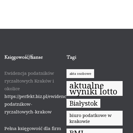
Księgowość/finanse
Tagi
Ewidencja podatników
akta osobowe
ryczałtowych Kraków i
aktualne
okolice
wyniki lotto
https://perfekt.biz.pl/ewidencja-
Białystok
podatnikow-
ryczaltowych-krakow
biuro podatkowe w
krakowie
Pełna księgowość dla firm
BMI