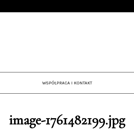
WSPÓŁPRACA I KONTAKT
image-1761482199.jpg