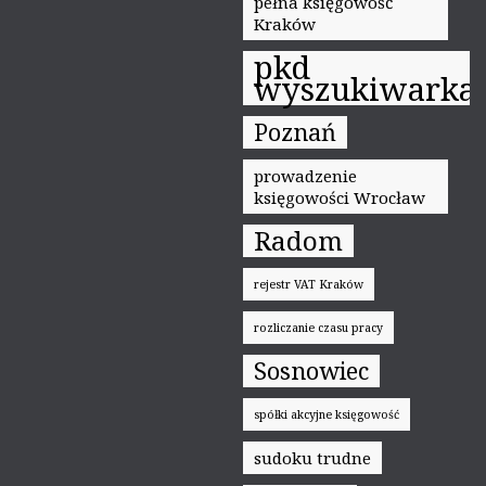
pełna księgowość
Kraków
pkd
wyszukiwarka
Poznań
prowadzenie
księgowości Wrocław
Radom
rejestr VAT Kraków
rozliczanie czasu pracy
Sosnowiec
spółki akcyjne księgowość
sudoku trudne