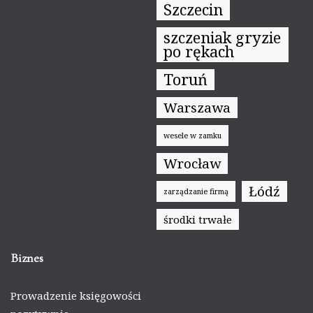
Szczecin
szczeniak gryzie
po rękach
Toruń
Warszawa
wesele w zamku
Wrocław
Łódź
zarządzanie firmą
środki trwałe
Biznes
Prowadzenie księgowości