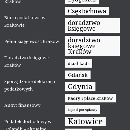
Kraków
Częstochowa
Biuro podatkowe w
doradztwo
Krakowie
księgowe
doradztwo
Pełna księgowość Kraków
księgowe
Kraków
Doradztwo księgowe
dział kadr
Kraków
Gdańsk
Sporządzanie deklaracji
Gdynia
podatkowych
kadry i płace Kraków
Audyt finansowy
kapitał początkowy
Katowice
Podatek dochodowy w
Holandii – aktualne