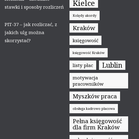
Kielce
stawki i sposoby rozliczeń
Kolędy akordy
PIT-37 – jak rozliczać, z
Kraków
jakich ulg można
skorzystać?
księgowość
księgowość Kraków
Lublin
listy płac
motywacja
pracowników
Myszków praca
obsługa kadrowo płacowa
Pełna księgowość
dla firm Kraków