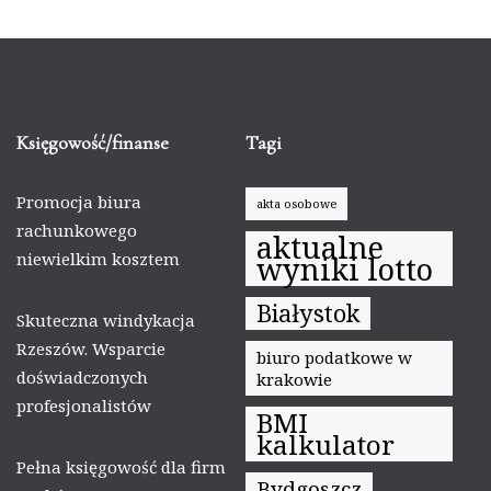
Księgowość/finanse
Tagi
Promocja biura
akta osobowe
rachunkowego
aktualne
niewielkim kosztem
wyniki lotto
Białystok
Skuteczna windykacja
Rzeszów. Wsparcie
biuro podatkowe w
doświadczonych
krakowie
profesjonalistów
BMI
kalkulator
Pełna księgowość dla firm
Bydgoszcz