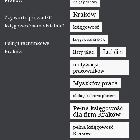
Kolędy akordy
Kraków
Czy warto prowadzić
księgowość samodzielnie?
księgowość
księgowość Kraków
Usługi rachunkowe
Lublin
Kraków
listy płac
motywacja
pracowników
Myszków praca
obsługa kadrowo płacowa
Pełna księgowość
dla firm Kraków
pełna księgowość
Kraków