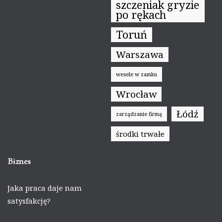
szczeniak gryzie
po rękach
Toruń
Warszawa
wesele w zamku
Wrocław
Łódź
zarządzanie firmą
środki trwałe
Biznes
Jaka praca daje nam
satysfakcję?