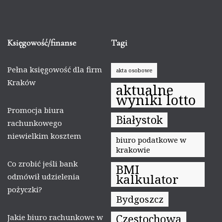
Księgowość/finanse
Tagi
Pełna księgowość dla firm
akta osobowe
Kraków
aktualne
wyniki lotto
Promocja biura
Białystok
rachunkowego
niewielkim kosztem
biuro podatkowe w
krakowie
Co zrobić jeśli bank
BMI
kalkulator
odmówił udzielenia
pożyczki?
Bydgoszcz
Częstochowa
Jakie biuro rachunkowe w