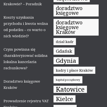
Krakowie? – Poradnik
doradztwo
księgowe
Koszty uzyskania
doradztwo
przychodu i kwota wolna
księgowe
od podatku – co warto o
Kraków
nich wiedzieć?
dział kadr
Czym powinna się
Gdańsk
charakteryzować solidna
Gdynia
lokalna kancelaria
rachunkowa?
kadry i płace Kraków
kapitał początkowy
Doradztwo księgowe
Katowice
Kraków
Kielce
Prowadzenie rejestru VAT
Kraków