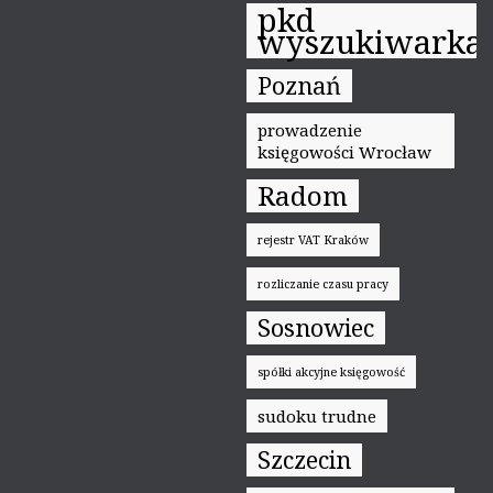
pkd
wyszukiwarka
Poznań
prowadzenie
księgowości Wrocław
Radom
rejestr VAT Kraków
rozliczanie czasu pracy
Sosnowiec
spółki akcyjne księgowość
sudoku trudne
Szczecin