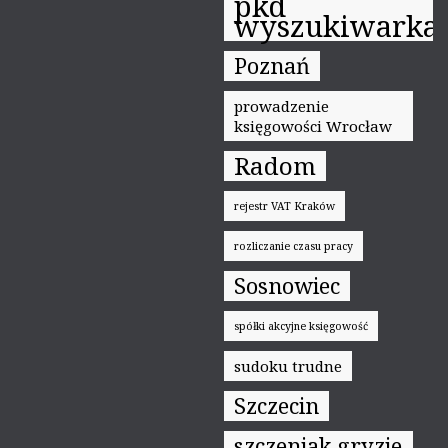
pkd
wyszukiwarka
Poznań
prowadzenie
księgowości Wrocław
Radom
rejestr VAT Kraków
rozliczanie czasu pracy
Sosnowiec
spółki akcyjne księgowość
sudoku trudne
Szczecin
szczeniak gryzie