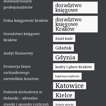
doświadczonych
doradztwo
profesjonalistów
księgowe
doradztwo
Pełna księgowość Kraków
księgowe
Kraków
Doradztwo księgowe
dział kadr
Kraków
Gdańsk
Audyt finansowy
Gdynia
Promocja biura
kadry i płace Kraków
rachunkowego
kapitał początkowy
niewielkim kosztem
Katowice
Podatek dochodowy w
Kielce
Holandii – aktualne
stawki i sposoby rozliczeń
Kolędy akordy