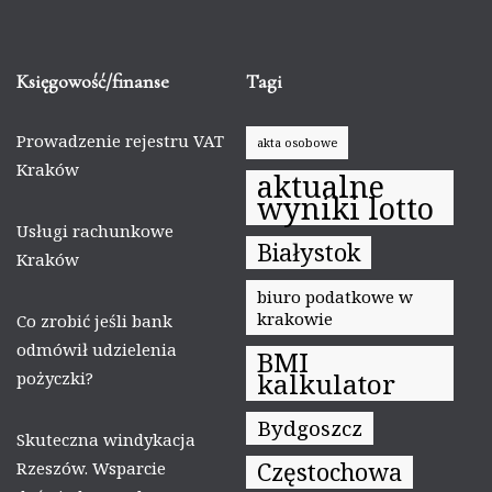
Księgowość/finanse
Tagi
Prowadzenie rejestru VAT
akta osobowe
Kraków
aktualne
wyniki lotto
Usługi rachunkowe
Białystok
Kraków
biuro podatkowe w
krakowie
Co zrobić jeśli bank
odmówił udzielenia
BMI
kalkulator
pożyczki?
Bydgoszcz
Skuteczna windykacja
Częstochowa
Rzeszów. Wsparcie