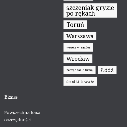
szczeniak gryzie
po rękach
Toruń
Warszawa
wesele w zamku
Wrocław
Łódź
zarządzanie firmą
środki trwałe
Biznes
Powszechna kasa
oszczędności