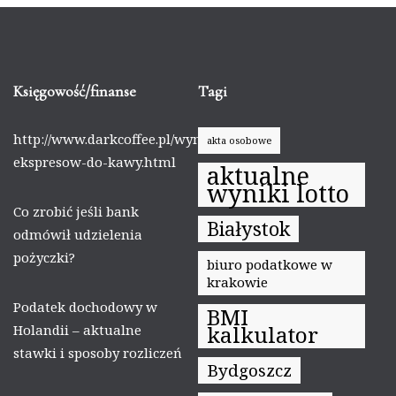
Księgowość/finanse
Tagi
http://www.darkcoffee.pl/wynajem-
akta osobowe
ekspresow-do-kawy.html
aktualne
wyniki lotto
Co zrobić jeśli bank
Białystok
odmówił udzielenia
pożyczki?
biuro podatkowe w
krakowie
Podatek dochodowy w
BMI
kalkulator
Holandii – aktualne
stawki i sposoby rozliczeń
Bydgoszcz