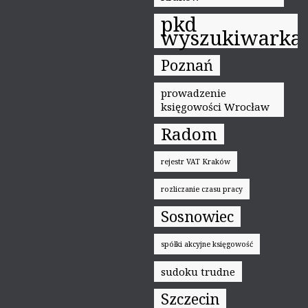
pkd
wyszukiwarka
Poznań
prowadzenie
księgowości Wrocław
Radom
rejestr VAT Kraków
rozliczanie czasu pracy
Sosnowiec
spółki akcyjne księgowość
sudoku trudne
Szczecin