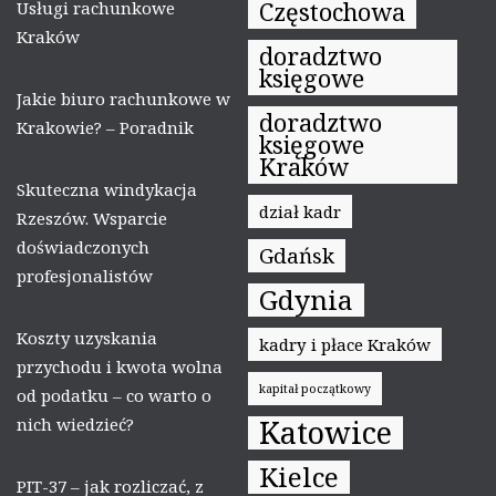
Częstochowa
Usługi rachunkowe
Kraków
doradztwo
księgowe
Jakie biuro rachunkowe w
doradztwo
Krakowie? – Poradnik
księgowe
Kraków
Skuteczna windykacja
dział kadr
Rzeszów. Wsparcie
doświadczonych
Gdańsk
profesjonalistów
Gdynia
Koszty uzyskania
kadry i płace Kraków
przychodu i kwota wolna
kapitał początkowy
od podatku – co warto o
Katowice
nich wiedzieć?
Kielce
PIT-37 – jak rozliczać, z