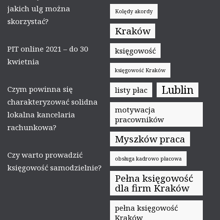
jakich ulg można
Kolędy akordy
skorzystać?
Kraków
PIT online 2021 – do 30
księgowość
kwietnia
księgowość Kraków
Lublin
Czym powinna się
listy płac
charakteryzować solidna
motywacja
lokalna kancelaria
pracowników
rachunkowa?
Myszków praca
Czy warto prowadzić
obsługa kadrowo płacowa
księgowość samodzielnie?
Pełna księgowość
dla firm Kraków
pełna księgowość
Kraków