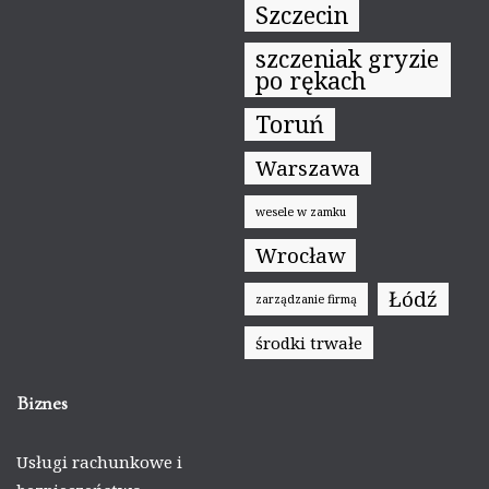
Szczecin
szczeniak gryzie
po rękach
Toruń
Warszawa
wesele w zamku
Wrocław
Łódź
zarządzanie firmą
środki trwałe
Biznes
Usługi rachunkowe i