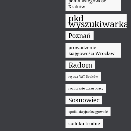
pełna księgowość
Kraków
pkd
wyszukiwarka
Poznań
prowadzenie
księgowości Wrocław
Radom
rejestr VAT Kraków
rozliczanie czasu pracy
Sosnowiec
spółki akcyjne księgowość
sudoku trudne