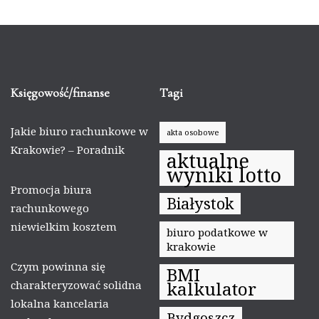
Księgowość/finanse
Tagi
Jakie biuro rachunkowe w
akta osobowe
Krakowie? – Poradnik
aktualne
wyniki lotto
Promocja biura
Białystok
rachunkowego
niewielkim kosztem
biuro podatkowe w
krakowie
Czym powinna się
BMI
kalkulator
charakteryzować solidna
lokalna kancelaria
Bydgoszcz