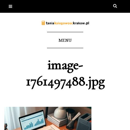
MENU
image-
1761497488.jpg