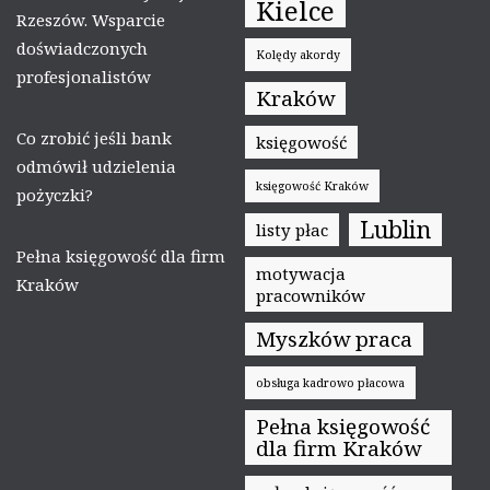
Kielce
Rzeszów. Wsparcie
doświadczonych
Kolędy akordy
profesjonalistów
Kraków
Co zrobić jeśli bank
księgowość
odmówił udzielenia
księgowość Kraków
pożyczki?
Lublin
listy płac
Pełna księgowość dla firm
motywacja
Kraków
pracowników
Myszków praca
obsługa kadrowo płacowa
Pełna księgowość
dla firm Kraków