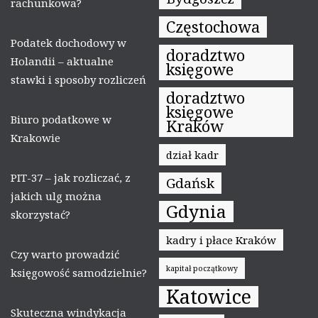
rachunkowa?
Częstochowa
Podatek dochodowy w
doradztwo
Holandii – aktualne
księgowe
stawki i sposoby rozliczeń
doradztwo
księgowe
Biuro podatkowe w
Kraków
Krakowie
dział kadr
PIT-37 – jak rozliczać, z
Gdańsk
jakich ulg można
Gdynia
skorzystać?
kadry i płace Kraków
Czy warto prowadzić
kapitał początkowy
księgowość samodzielnie?
Katowice
Skuteczna windykacja