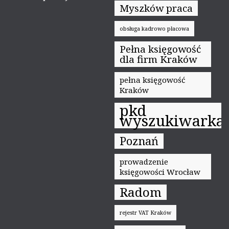
Myszków praca
obsługa kadrowo płacowa
Pełna księgowość
dla firm Kraków
pełna księgowość
Kraków
pkd
wyszukiwarka
Poznań
prowadzenie
księgowości Wrocław
Radom
rejestr VAT Kraków