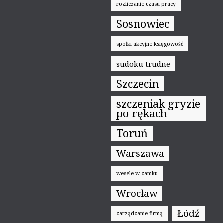
rozliczanie czasu pracy
Sosnowiec
spółki akcyjne księgowość
sudoku trudne
Szczecin
szczeniak gryzie
po rękach
Toruń
Warszawa
wesele w zamku
Wrocław
Łódź
zarządzanie firmą