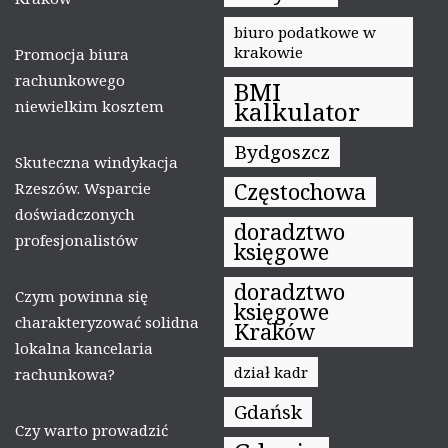
biuro podatkowe w
krakowie
Promocja biura
rachunkowego
BMI
kalkulator
niewielkim kosztem
Bydgoszcz
Skuteczna windykacja
Częstochowa
Rzeszów. Wsparcie
doświadczonych
doradztwo
profesjonalistów
księgowe
doradztwo
Czym powinna się
księgowe
charakteryzować solidna
Kraków
lokalna kancelaria
dział kadr
rachunkowa?
Gdańsk
Czy warto prowadzić