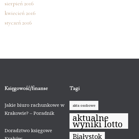
sierpień 2016
kwiecień 2016
styczeń 2016
Księgowość/finanse
Tagi
Jakie biuro rachunkowe w
akta osobowe
Krakowie? – Poradnik
aktualne
wyniki lotto
Doradztwo księgowe
Białystok
Kraków