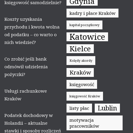
Gdynia
księgowość samodzielnie?
kadry i płace Kraków
Koszty uzyskania
kapitał początkowy
przychodu i kwota wolna
Katowice
od podatku – co warto o
nich wiedzieć?
Kielce
Co zrobić jeśli bank
Kolędy akordy
odmówił udzielenia
Kraków
pożyczki?
księgowość
Usługi rachunkowe
księgowość Kraków
Kraków
Lublin
listy płac
Podatek dochodowy w
motywacja
Holandii – aktualne
pracowników
stawki i sposoby rozliczeń