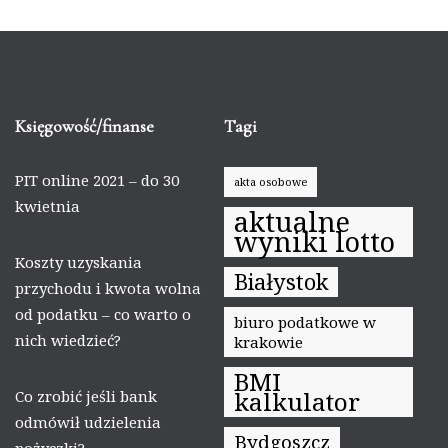
Księgowość/finanse
Tagi
PIT online 2021 – do 30
akta osobowe
kwietnia
aktualne
wyniki lotto
Koszty uzyskania
Białystok
przychodu i kwota wolna
od podatku – co warto o
biuro podatkowe w
nich wiedzieć?
krakowie
BMI
kalkulator
Co zrobić jeśli bank
odmówił udzielenia
Bydgoszcz