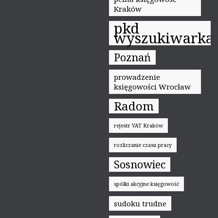
Kraków
pkd
wyszukiwarka
Poznań
prowadzenie
księgowości Wrocław
Radom
rejestr VAT Kraków
rozliczanie czasu pracy
Sosnowiec
spółki akcyjne księgowość
sudoku trudne