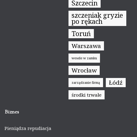
Szczecin
szczeniak gryzie
po rękach
Toruń
Warszawa
wesele w zamku
Wrocław
Łódź
zarządzanie firmą
środki trwałe
Biznes
Pieniądza repudiacja