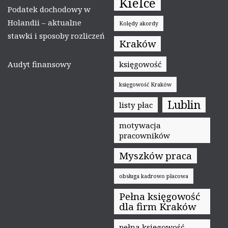
Kielce
Podatek dochodowy w
Holandii – aktualne
Kolędy akordy
stawki i sposoby rozliczeń
Kraków
Audyt finansowy
księgowość
księgowość Kraków
Lublin
listy płac
motywacja
pracowników
Myszków praca
obsługa kadrowo płacowa
Pełna księgowość
dla firm Kraków
pełna księgowość