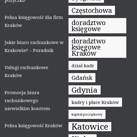
pożyczki?
Częstochowa
Pełna księgowość dla firm
doradztwo
Kraków
księgowe
doradztwo
Jakie biuro rachunkowe w
księgowe
Krakowie? – Poradnik
Kraków
dział kadr
Usługi rachunkowe
Kraków
Gdańsk
Gdynia
Promocja biura
rachunkowego
kadry i płace Kraków
niewielkim kosztem
kapitał początkowy
Katowice
Pełna księgowość Kraków