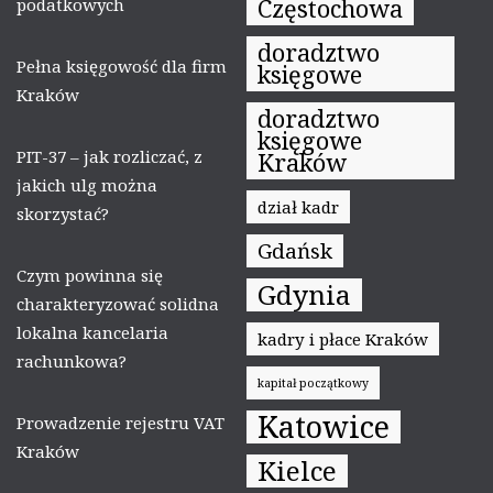
Częstochowa
podatkowych
doradztwo
Pełna księgowość dla firm
księgowe
Kraków
doradztwo
księgowe
PIT-37 – jak rozliczać, z
Kraków
jakich ulg można
dział kadr
skorzystać?
Gdańsk
Czym powinna się
Gdynia
charakteryzować solidna
lokalna kancelaria
kadry i płace Kraków
rachunkowa?
kapitał początkowy
Katowice
Prowadzenie rejestru VAT
Kraków
Kielce