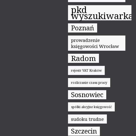
pkd
wyszukiwarka
Poznań
prowadzenie
księgowości Wrocław
Radom
rejestr VAT Kraków
rozliczanie czasu pracy
Sosnowiec
spółki akcyjne księgowość
sudoku trudne
Szczecin