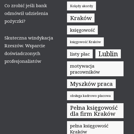
Co zrobić jeśli bank
Kolędy akordy
odmówił udzielenia
Kraków
pożyczki?
księgowość
Skuteczna windykacja
księgowość Kraków
Rzeszów. Wsparcie
Lublin
doświadczonych
listy płac
profesjonalistów
motywacja
pracowników
Myszków praca
obsługa kadrowo płacowa
Pełna księgowość
dla firm Kraków
pełna księgowość
Kraków