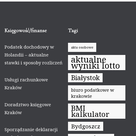
Księgowość/finanse
Tagi
Podatek dochodowy w
akta osobowe
Holandii – aktualne
aktualne
stawki i sposoby rozliczeń
wyniki lotto
Białystok
Usługi rachunkowe
Kraków
biuro podatkowe w
krakowie
Doradztwo księgowe
BMI
kalkulator
Kraków
Bydgoszcz
Sporządzanie deklaracji