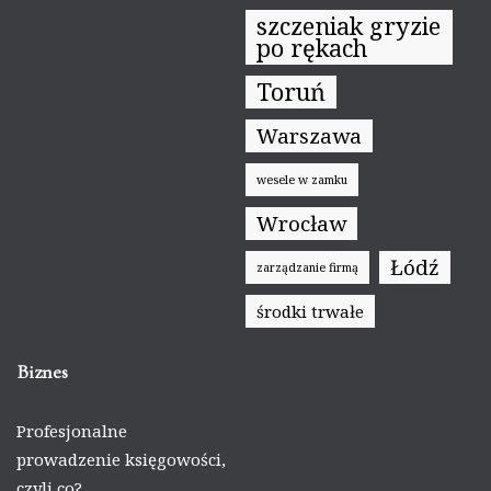
szczeniak gryzie
po rękach
Toruń
Warszawa
wesele w zamku
Wrocław
Łódź
zarządzanie firmą
środki trwałe
Biznes
Profesjonalne
prowadzenie księgowości,
czyli co?