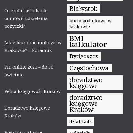
Białystok
Co zrobić jeśli bank
odmówił udzielenia
biuro podatkowe w
pożyczki?
krakowie
BMI
kalkulator
Jakie biuro rachunkowe w
Krakowie? – Poradnik
Bydgoszcz
Częstochowa
PIT online 2021 – do 30
kwietnia
doradztwo
księgowe
Pełna księgowość Kraków
doradztwo
księgowe
Doradztwo księgowe
Kraków
Kraków
dział kadr
Koszty uzyskania