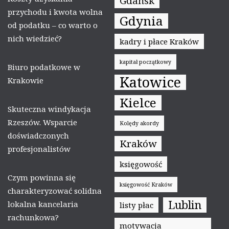
Gdańsk
przychodu i kwota wolna
Gdynia
od podatku – co warto o
nich wiedzieć?
kadry i płace Kraków
kapitał początkowy
Biuro podatkowe w
Katowice
Krakowie
Kielce
Skuteczna windykacja
Rzeszów. Wsparcie
Kolędy akordy
doświadczonych
Kraków
profesjonalistów
księgowość
Czym powinna się
księgowość Kraków
charakteryzować solidna
Lublin
lokalna kancelaria
listy płac
rachunkowa?
motywacja