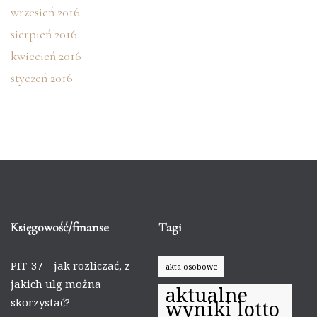
wrzesień 2016
sierpień 2016
kwiecień 2016
styczeń 2016
Księgowość/finanse
Tagi
PIT-37 – jak rozliczać, z
akta osobowe
jakich ulg można
aktualne
skorzystać?
wyniki lotto