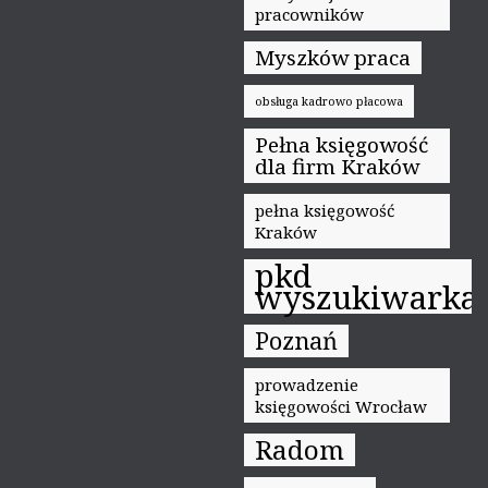
pracowników
Myszków praca
obsługa kadrowo płacowa
Pełna księgowość
dla firm Kraków
pełna księgowość
Kraków
pkd
wyszukiwarka
Poznań
prowadzenie
księgowości Wrocław
Radom