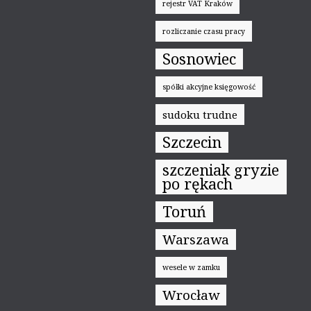
rejestr VAT Kraków
rozliczanie czasu pracy
Sosnowiec
spółki akcyjne księgowość
sudoku trudne
Szczecin
szczeniak gryzie
po rękach
Toruń
Warszawa
wesele w zamku
Wrocław