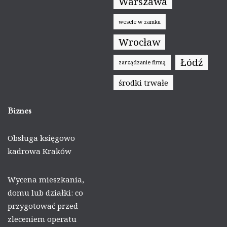
Warszawa
wesele w zamku
Wrocław
Łódź
zarządzanie firmą
środki trwałe
Biznes
Obsługa księgowo
kadrowa Kraków
Wycena mieszkania,
domu lub działki: co
przygotować przed
zleceniem operatu