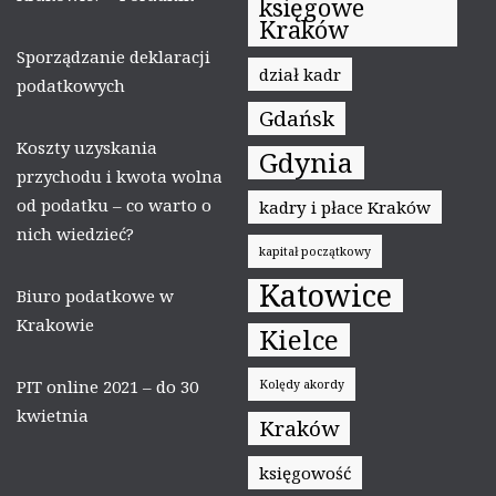
księgowe
Kraków
Sporządzanie deklaracji
dział kadr
podatkowych
Gdańsk
Koszty uzyskania
Gdynia
przychodu i kwota wolna
od podatku – co warto o
kadry i płace Kraków
nich wiedzieć?
kapitał początkowy
Katowice
Biuro podatkowe w
Krakowie
Kielce
PIT online 2021 – do 30
Kolędy akordy
kwietnia
Kraków
księgowość