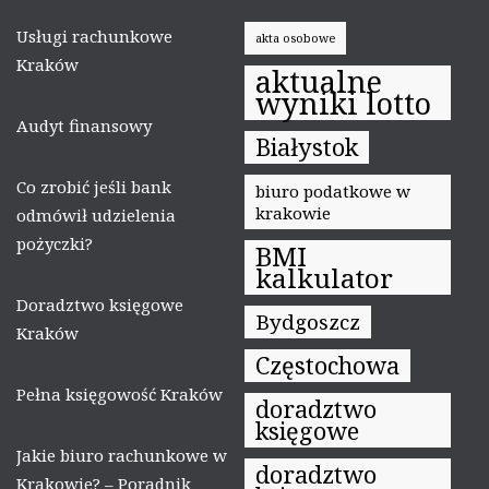
Usługi rachunkowe
akta osobowe
Kraków
aktualne
wyniki lotto
Audyt finansowy
Białystok
Co zrobić jeśli bank
biuro podatkowe w
krakowie
odmówił udzielenia
pożyczki?
BMI
kalkulator
Doradztwo księgowe
Bydgoszcz
Kraków
Częstochowa
Pełna księgowość Kraków
doradztwo
księgowe
Jakie biuro rachunkowe w
doradztwo
Krakowie? – Poradnik