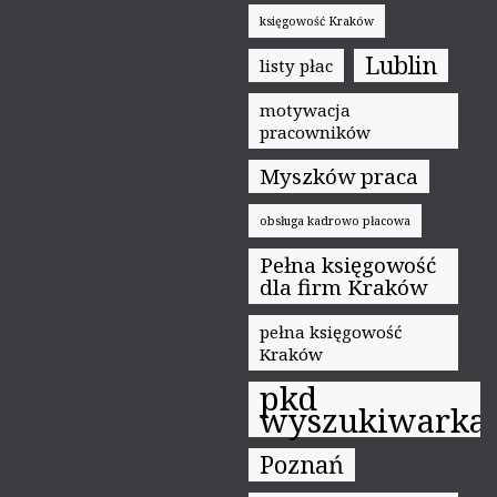
księgowość Kraków
Lublin
listy płac
motywacja
pracowników
Myszków praca
obsługa kadrowo płacowa
Pełna księgowość
dla firm Kraków
pełna księgowość
Kraków
pkd
wyszukiwarka
Poznań