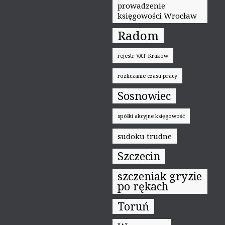
prowadzenie
księgowości Wrocław
Radom
rejestr VAT Kraków
rozliczanie czasu pracy
Sosnowiec
spółki akcyjne księgowość
sudoku trudne
Szczecin
szczeniak gryzie
po rękach
Toruń