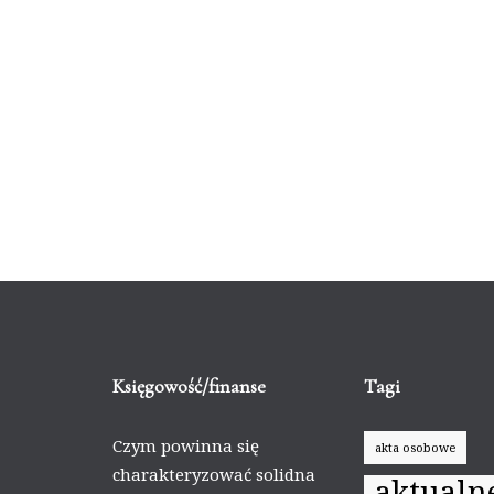
Księgowość/finanse
Tagi
Czym powinna się
akta osobowe
charakteryzować solidna
aktualn