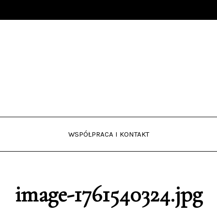
WSPÓŁPRACA I KONTAKT
image-1761540324.jpg