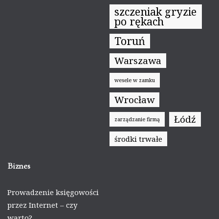
szczeniak gryzie
po rękach
Toruń
Warszawa
wesele w zamku
Wrocław
Łódź
zarządzanie firmą
środki trwałe
Biznes
Prowadzenie księgowości
przez Internet – czy
warto?