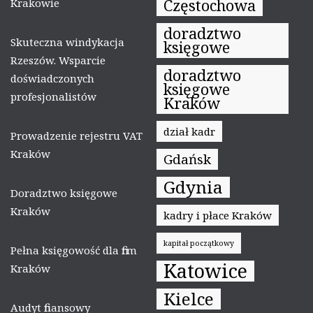
Częstochowa
Krakowie
doradztwo
Skuteczna windykacja
księgowe
Rzeszów. Wsparcie
doradztwo
doświadczonych
księgowe
profesjonalistów
Kraków
dział kadr
Prowadzenie rejestru VAT
Kraków
Gdańsk
Gdynia
Doradztwo księgowe
Kraków
kadry i płace Kraków
kapitał początkowy
Pełna księgowość dla firm
Katowice
Kraków
Kielce
Audyt finansowy