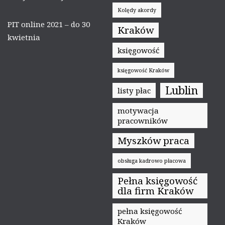
Kolędy akordy
PIT online 2021 – do 30
Kraków
kwietnia
księgowość
księgowość Kraków
Lublin
listy płac
motywacja
pracowników
Myszków praca
obsługa kadrowo płacowa
Pełna księgowość
dla firm Kraków
pełna księgowość
Kraków