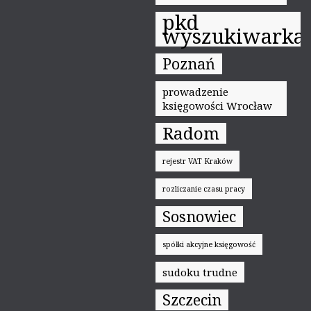
pkd
wyszukiwarka
Poznań
prowadzenie
księgowości Wrocław
Radom
rejestr VAT Kraków
rozliczanie czasu pracy
Sosnowiec
spółki akcyjne księgowość
sudoku trudne
Szczecin