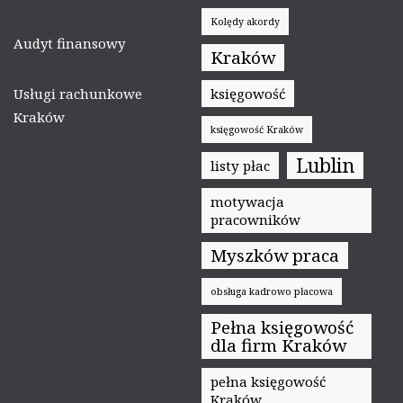
Kolędy akordy
Audyt finansowy
Kraków
Usługi rachunkowe
księgowość
Kraków
księgowość Kraków
Lublin
listy płac
motywacja
pracowników
Myszków praca
obsługa kadrowo płacowa
Pełna księgowość
dla firm Kraków
pełna księgowość
Kraków