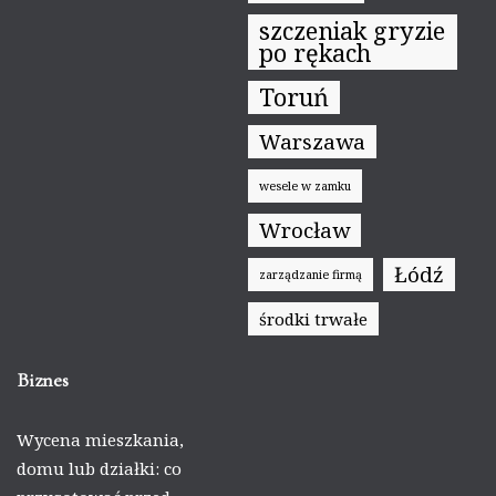
szczeniak gryzie
po rękach
Toruń
Warszawa
wesele w zamku
Wrocław
Łódź
zarządzanie firmą
środki trwałe
Biznes
Wycena mieszkania,
domu lub działki: co