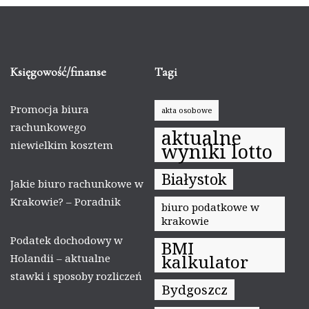
Księgowość/finanse
Tagi
Promocja biura
akta osobowe
rachunkowego
aktualne
niewielkim kosztem
wyniki lotto
Białystok
Jakie biuro rachunkowe w
Krakowie? – Poradnik
biuro podatkowe w
krakowie
Podatek dochodowy w
BMI
kalkulator
Holandii – aktualne
stawki i sposoby rozliczeń
Bydgoszcz