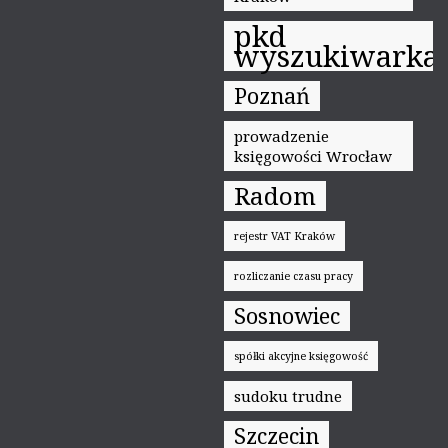
pkd
wyszukiwarka
Poznań
prowadzenie
księgowości Wrocław
Radom
rejestr VAT Kraków
rozliczanie czasu pracy
Sosnowiec
spółki akcyjne księgowość
sudoku trudne
Szczecin