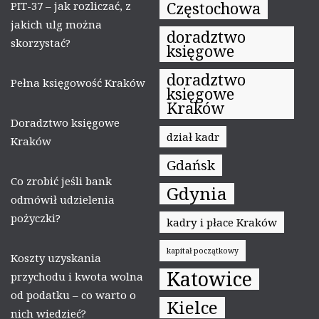
Częstochowa
PIT-37 – jak rozliczać, z
jakich ulg można
doradztwo
skorzystać?
księgowe
doradztwo
Pełna księgowość Kraków
księgowe
Kraków
Doradztwo księgowe
dział kadr
Kraków
Gdańsk
Co zrobić jeśli bank
Gdynia
odmówił udzielenia
pożyczki?
kadry i płace Kraków
kapitał początkowy
Koszty uzyskania
Katowice
przychodu i kwota wolna
od podatku – co warto o
Kielce
nich wiedzieć?