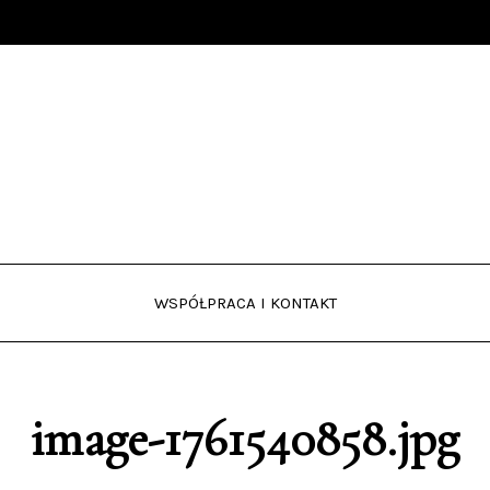
WSPÓŁPRACA I KONTAKT
image-1761540858.jpg