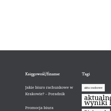
Księgowość/finanse
Tagi
Jakie biuro rachunkowe w
akta osobowe
Krakowie? – Poradnik
aktualn
wyniki l
Promocja biura