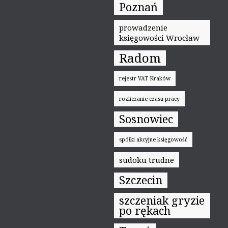
Poznań
prowadzenie
księgowości Wrocław
Radom
rejestr VAT Kraków
rozliczanie czasu pracy
Sosnowiec
spółki akcyjne księgowość
sudoku trudne
Szczecin
szczeniak gryzie
po rękach