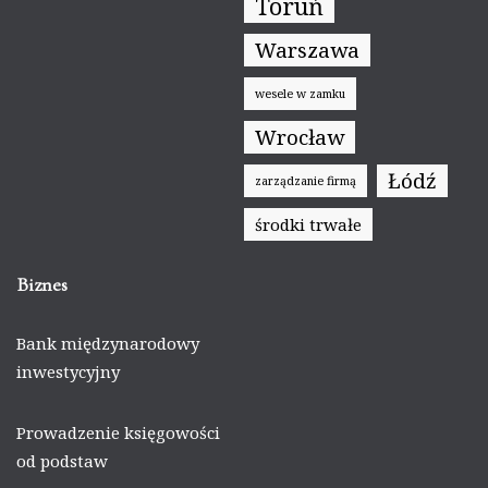
Toruń
Warszawa
wesele w zamku
Wrocław
Łódź
zarządzanie firmą
środki trwałe
Biznes
Bank międzynarodowy
inwestycyjny
Prowadzenie księgowości
od podstaw