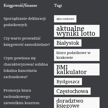
Księgowość/finanse
Tagi
Sporządzanie deklaracji
akta osobowe
podatkowych
aktualne
wyniki lotto
Czy warto prowadzić
Białystok
księgowość samodzielnie?
biuro podatkowe w
krakowie
Czym powinna się
charakteryzować solidna
BMI
kalkulator
lokalna kancelaria
rachunkowa?
Bydgoszcz
Częstochowa
Promocja biura
rachunkowego
doradztwo
niewielkim kosztem
księgowe