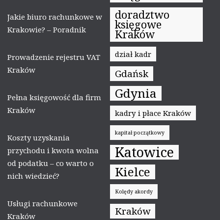
doradztwo
Jakie biuro rachunkowe w
księgowe
Krakowie? – Poradnik
Kraków
dział kadr
Prowadzenie rejestru VAT
Kraków
Gdańsk
Gdynia
Pełna księgowość dla firm
Kraków
kadry i płace Kraków
kapitał początkowy
Koszty uzyskania
Katowice
przychodu i kwota wolna
od podatku – co warto o
Kielce
nich wiedzieć?
Kolędy akordy
Usługi rachunkowe
Kraków
Kraków