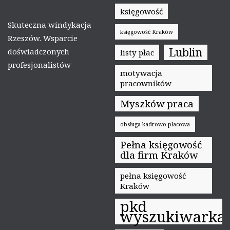
księgowość
Skuteczna windykacja
księgowość Kraków
Rzeszów. Wsparcie
Lublin
doświadczonych
listy płac
profesjonalistów
motywacja
pracowników
Myszków praca
obsługa kadrowo płacowa
Pełna księgowość
dla firm Kraków
pełna księgowość
Kraków
pkd
wyszukiwarka